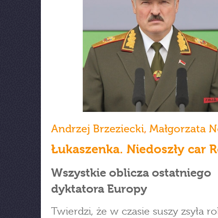
Andrzej Brzeziecki
,
Małgorzata 
Łukaszenka. Niedoszły car R
Wszystkie oblicza ostatniego
dyktatora Europy
Twierdzi, że w czasie suszy zsyła r