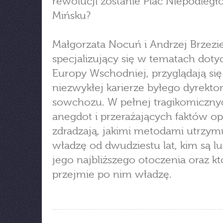
rewolucji zostanie Plac Niepodległ
Mińsku?
Małgorzata Nocuń i Andrzej Brzezie
specjalizujący się w tematach dot
Europy Wschodniej, przyglądają się
niezwykłej karierze byłego dyrekto
sowchozu. W pełnej tragikomiczny
anegdot i przerażających faktów o
zdradzają, jakimi metodami utrzym
władzę od dwudziestu lat, kim są lu
jego najbliższego otoczenia oraz kto
przejmie po nim władzę.