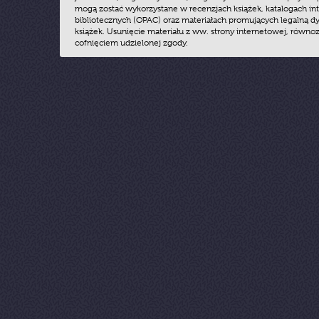
mogą zostać wykorzystane w recenzjach książek, katalogach i
bibliotecznych (OPAC) oraz materiałach promujących legalną dy
książek. Usunięcie materiału z ww. strony internetowej, równoz
cofnięciem udzielonej zgody.