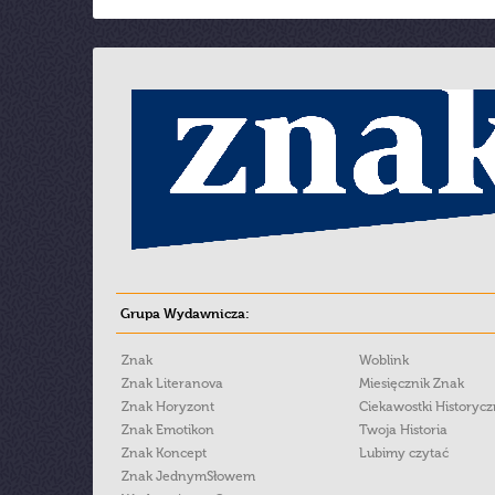
Grupa Wydawnicza:
Znak
Woblink
Znak Literanova
Miesięcznik Znak
Znak Horyzont
Ciekawostki Historyc
Znak Emotikon
Twoja Historia
Znak Koncept
Lubimy czytać
Znak JednymSłowem