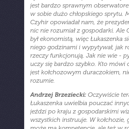
jest bardzo sprawnym obserwator
w sobie dużo chłopskiego sprytu. M
Czyhir opowiadał nam, że prezyden
nic nie rozumiał z gospodarki. Ale 
był ekonomistą, więc Łukaszenka si
niego godzinami i wypytywał, jak 
rzeczy funkcjonują. Jak nie wie - py
uczy się bardzo szybko. Kto mówi 
jest kołchozowym duraczokiem, ni
rozumie.
Andrzej Brzeziecki:
Oczywiście ter
Łukaszenka uwielbia pouczać innyc
jeździ po kraju z gospodarskimi wi
wszystkich instruuje. W kołchozie, 
może ma kompetencje, ale też w r