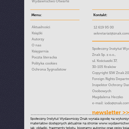
Wydawnictwo Otwarte
Menu:
Kontakt:
Aktualności
12 619 95 00
Książki
sekretariat@znak.com
Autorzy
O nas
Społeczny Instytut W
Księgarnia
Znak Sp. z o.o.,
Poczta literacka
ul. Kościuszki 37,
Polityka cookies
30-105 Kraków
Ochrona Sygnalistow
Copyright SIW Znak 2
Foreign Rights Depart
Inspektor Ochrony Da
Osobowych
Magdalena Heczko
e-mail:
iodo@znak.com
newsletter >
Społeczny Instytut Wydawniczy Znak wyraża zgodę na wykorzy
materiałów dostępnych aktualnie na stronie www.wydawnictwoz
jak: okładki, fragmenty tekstu, biogramy autorów oraz opisy ksią