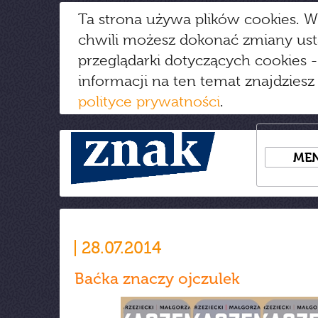
Ta strona używa plików cookies. W
chwili możesz dokonać zmiany us
przeglądarki dotyczących cookies
-
informacji na ten temat znajdziesz
polityce prywatności
.
ME
28.07.2014
Baćka znaczy ojczulek