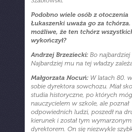
Szabłowski.
Podobno wiele osób z otoczenia
Łukaszenki uważa go za tchórza. 
możliwe, że ten tchórz wszystkic
wykończył?
Andrzej Brzeziecki:
Bo najbardziej 
Najbardziej mu na tej władzy zależa
Małgorzata Nocuń:
W latach 80. w
sobie dyrektora sowchozu. Miał s
studia historyczne, po których móg
nauczycielem w szkole, ale poznał
odpowiednich ludzi, poszedł na dr
kierunek i został tym wymarzonym
dyrektorem. On się niezwykle szyb