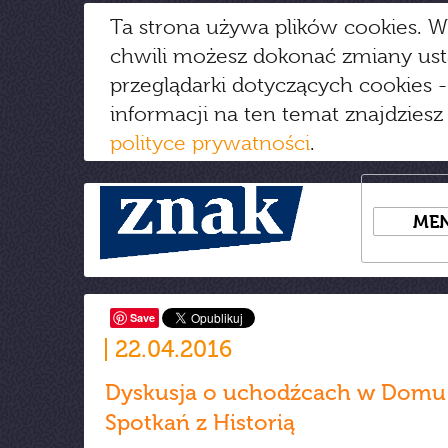
Ta strona używa plików cookies. W
chwili możesz dokonać zmiany us
przeglądarki dotyczących cookies
-
informacji na ten temat znajdziesz
polityce prywatności
.
ME
Save
22.04.2016
Dyskusja o uchodźcach w Domu
Spotkań z Historią