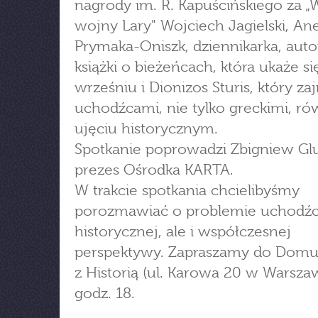
nagrody im. R. Kapuścińskiego za „
wojny Lary" Wojciech Jagielski, An
Prymaka-Oniszk, dziennikarka, auto
książki o bieżeńcach, która ukaże s
wrześniu i Dionizos Sturis, który za
uchodźcami, nie tylko greckimi, r
ujęciu historycznym.
Spotkanie poprowadzi Zbigniew Glu
prezes Ośrodka KARTA.
W trakcie spotkania chcielibyśmy
porozmawiać o problemie uchodź
historycznej, ale i współczesnej
perspektywy. Zapraszamy do Domu
z Historią (ul. Karowa 20 w Warsza
godz. 18.