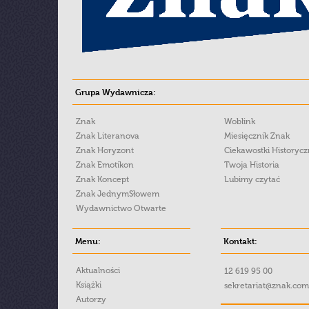
Grupa Wydawnicza:
Znak
Woblink
Znak Literanova
Miesięcznik Znak
Znak Horyzont
Ciekawostki Historyc
Znak Emotikon
Twoja Historia
Znak Koncept
Lubimy czytać
Znak JednymSłowem
Wydawnictwo Otwarte
Menu:
Kontakt:
Aktualności
12 619 95 00
Książki
sekretariat@znak.com
Autorzy