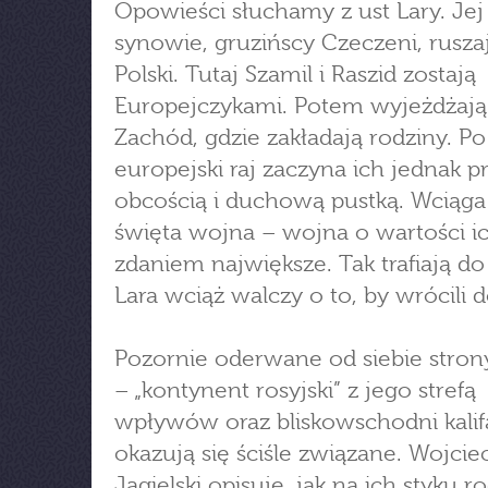
Opowieści słuchamy z ust Lary. Jej
synowie, gruzińscy Czeczeni, rusza
Polski. Tutaj Szamil i Raszid zostają
Europejczykami. Potem wyjeżdżają 
Zachód, gdzie zakładają rodziny. Po
europejski raj zaczyna ich jednak p
obcością i duchową pustką. Wciąga
święta wojna – wojna o wartości i
zdaniem największe. Tak trafiają do
Lara wciąż walczy o to, by wrócili
Pozornie oderwane od siebie stron
– „kontynent rosyjski” z jego strefą
wpływów oraz bliskowschodni kalif
okazują się ściśle związane. Wojcie
Jagielski opisuje, jak na ich styku ro