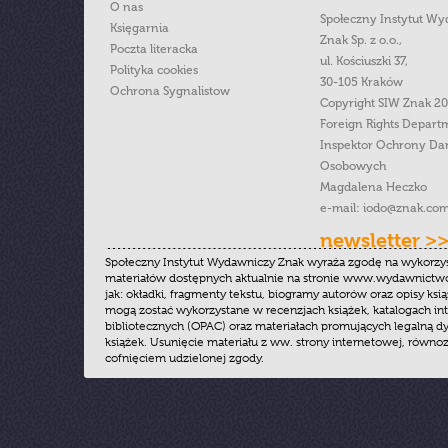
O nas
Społeczny Instytut W
Księgarnia
Znak Sp. z o.o.,
Poczta literacka
ul. Kościuszki 37,
Polityka cookies
30-105 Kraków
Ochrona Sygnalistow
Copyright SIW Znak 2
Foreign Rights Depart
Inspektor Ochrony Da
Osobowych
Magdalena Heczko
e-mail:
iodo@znak.com
newsletter >
Społeczny Instytut Wydawniczy Znak wyraża zgodę na wykorzy
materiałów dostępnych aktualnie na stronie www.wydawnictwoz
jak: okładki, fragmenty tekstu, biogramy autorów oraz opisy ksią
mogą zostać wykorzystane w recenzjach książek, katalogach i
bibliotecznych (OPAC) oraz materiałach promujących legalną dy
książek. Usunięcie materiału z ww. strony internetowej, równoz
cofnięciem udzielonej zgody.