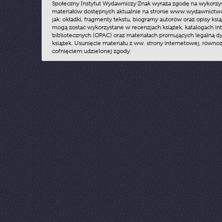
Społeczny Instytut Wydawniczy Znak wyraża zgodę na wykorzy
materiałów dostępnych aktualnie na stronie www.wydawnictwoz
jak: okładki, fragmenty tekstu, biogramy autorów oraz opisy ksią
mogą zostać wykorzystane w recenzjach książek, katalogach i
bibliotecznych (OPAC) oraz materiałach promujących legalną dy
książek. Usunięcie materiału z ww. strony internetowej, równoz
cofnięciem udzielonej zgody.