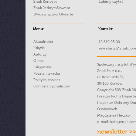
Znak Koncept
Lubimy czytać
Znak JednymSłowem
Wydawnictwo Otwarte
Menu:
Kontakt:
Aktualności
12 619 95 00
Książki
sekretariat@znak.com
Autorzy
O nas
Społeczny Instytut W
Księgarnia
Znak Sp. z o.o.,
Poczta literacka
ul. Kościuszki 37,
Polityka cookies
30-105 Kraków
Ochrona Sygnalistow
Copyright SIW Znak 2
Foreign Rights Depart
Inspektor Ochrony Da
Osobowych
Magdalena Heczko
e-mail:
iodo@znak.com
newsletter >