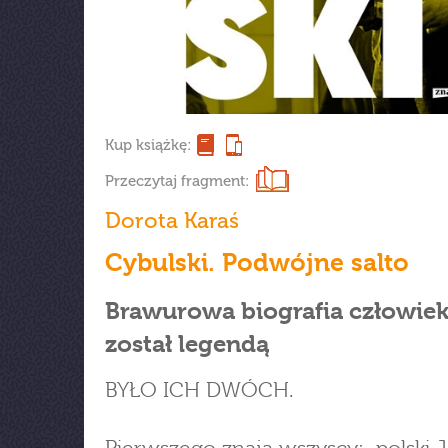
Kup książkę:
Przeczytaj fragment:
Dorota Karaś
Cybulski. Podwójne salto
Brawurowa biografia człowiek
został legendą
BYŁO ICH DWÓCH.