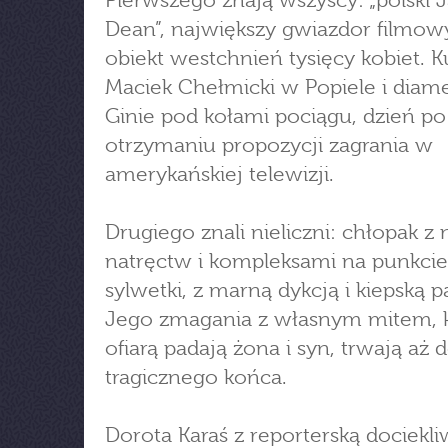
Pierwszego znają wszyscy: „polski
Dean”, największy gwiazdor filmowy
obiekt westchnień tysięcy kobiet. 
Maciek Chełmicki w Popiele i diam
Ginie pod kołami pociągu, dzień po
otrzymaniu propozycji zagrania w
amerykańskiej telewizji.
Drugiego znali nieliczni: chłopak z
natręctw i kompleksami na punkcie
sylwetki, z marną dykcją i kiepską p
Jego zmagania z własnym mitem, 
ofiarą padają żona i syn, trwają aż 
tragicznego końca.
Dorota Karaś z reporterską dociekli