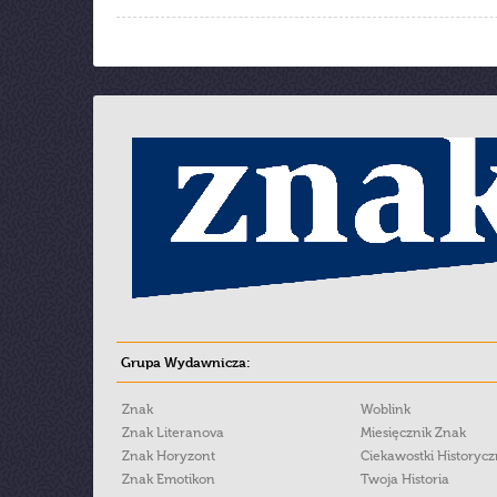
Grupa Wydawnicza:
Znak
Woblink
Znak Literanova
Miesięcznik Znak
Znak Horyzont
Ciekawostki Historyc
Znak Emotikon
Twoja Historia