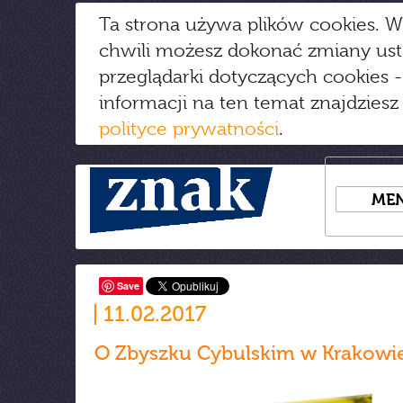
Ta strona używa plików cookies. W
chwili możesz dokonać zmiany us
przeglądarki dotyczących cookies
-
informacji na ten temat znajdziesz
polityce prywatności
.
ME
Save
11.02.2017
O Zbyszku Cybulskim w Krakowi