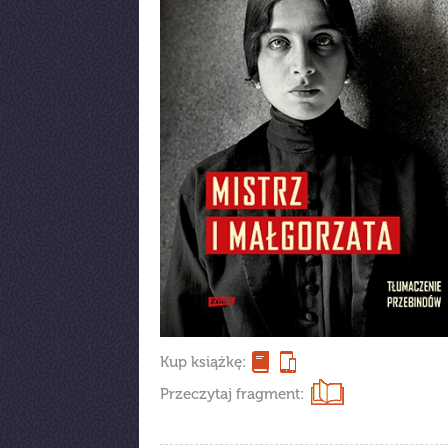
Kup książkę:
Przeczytaj fragment: