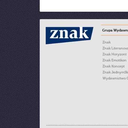
Grupa Wydawni
Znak
Znak Literanov
Znak Horyzont
Znak Emotikon
Znak Koncept
Znak JednymS
Wydawnictwo 