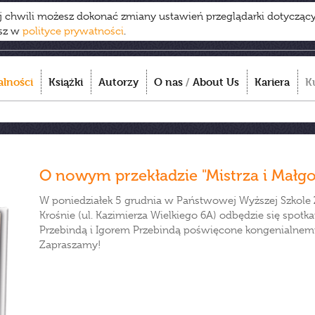
ej chwili możesz dokonać zmiany ustawień przeglądarki dotycząc
esz w
polityce prywatności
.
alności
Książki
Autorzy
O nas
/
About Us
Kariera
K
O nowym przekładzie "Mistrza i Małgo
W poniedziałek 5 grudnia w Państwowej Wyższej Szkole
Krośnie (ul. Kazimierza Wielkiego 6A) odbędzie się spot
Przebindą i Igorem Przebindą poświęcone kongenialnemu 
Zapraszamy!