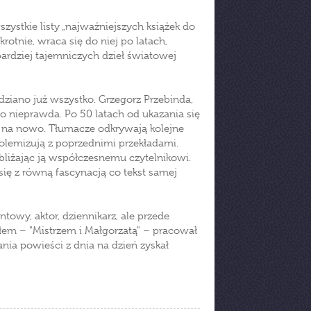
wszystkie listy „najważniejszych książek do
rotnie, wraca się do niej po latach,
ardziej tajemniczych dzieł światowej
ziano już wszystko. Grzegorz Przebinda,
to nieprawda. Po 50 latach od ukazania się
ją na nowo. Tłumacze odkrywają kolejne
polemizują z poprzednimi przekładami.
ybliżając ją współczesnemu czytelnikowi.
się z równą fascynacją co tekst samej
towy, aktor, dziennikarz, ale przede
łem – "Mistrzem i Małgorzatą" – pracował
ania powieści z dnia na dzień zyskał