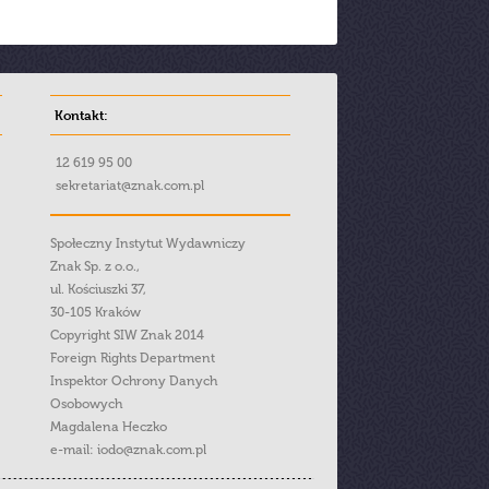
Kontakt:
12 619 95 00
sekretariat@znak.com.pl
Społeczny Instytut Wydawniczy
Znak Sp. z o.o.,
ul. Kościuszki 37,
30-105 Kraków
Copyright SIW Znak 2014
Foreign Rights Department
Inspektor Ochrony Danych
Osobowych
Magdalena Heczko
e-mail:
iodo@znak.com.pl