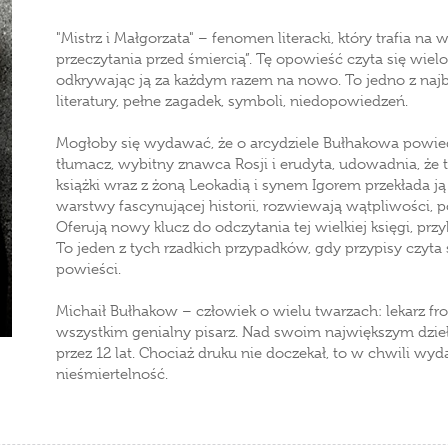
"Mistrz i Małgorzata" – fenomen literacki, który trafia na 
przeczytania przed śmiercią”. Tę opowieść czyta się wielok
odkrywając ją za każdym razem na nowo. To jedno z najb
literatury, pełne zagadek, symboli, niedopowiedzeń.
Mogłoby się wydawać, że o arcydziele Bułhakowa powied
tłumacz, wybitny znawca Rosji i erudyta, udowadnia, że 
książki wraz z żoną Leokadią i synem Igorem przekłada 
warstwy fascynującej historii, rozwiewają wątpliwości, 
Oferują nowy klucz do odczytania tej wielkiej księgi, prz
To jeden z tych rzadkich przypadków, gdy przypisy czyta 
powieści.
Michaił Bułhakow – człowiek o wielu twarzach: lekarz fron
wszystkim genialny pisarz. Nad swoim największym dzie
przez 12 lat. Chociaż druku nie doczekał, to w chwili wyd
nieśmiertelność.