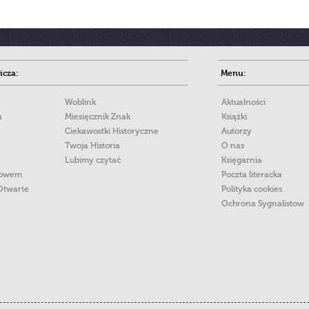
cza:
Menu:
Woblink
Aktualności
a
Miesięcznik Znak
Książki
Ciekawostki Historyczne
Autorzy
Twoja Historia
O nas
Lubimy czytać
Księgarnia
łowem
Poczta literacka
Otwarte
Polityka cookies
Ochrona Sygnalistow