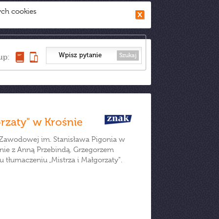
ych cookies
Szukaj
up:
rzaty" w Krośnie
 Zawodowej im. Stanisława Pigonia w
kanie z Anną Przebindą, Grzegorzem
tłumaczeniu „Mistrza i Małgorzaty".