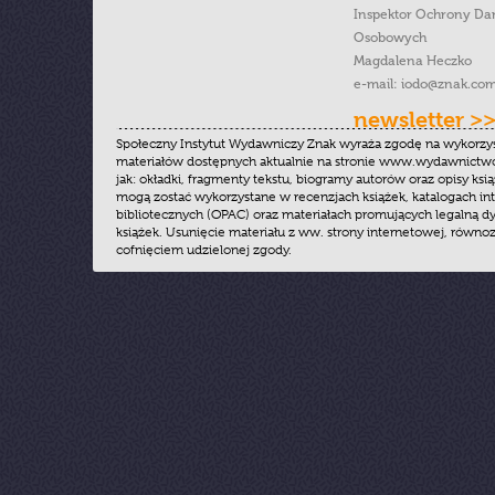
Inspektor Ochrony Da
Osobowych
Magdalena Heczko
e-mail:
iodo@znak.com
newsletter >
Społeczny Instytut Wydawniczy Znak wyraża zgodę na wykorzy
materiałów dostępnych aktualnie na stronie www.wydawnictwoz
jak: okładki, fragmenty tekstu, biogramy autorów oraz opisy ksią
mogą zostać wykorzystane w recenzjach książek, katalogach i
bibliotecznych (OPAC) oraz materiałach promujących legalną dy
książek. Usunięcie materiału z ww. strony internetowej, równoz
cofnięciem udzielonej zgody.