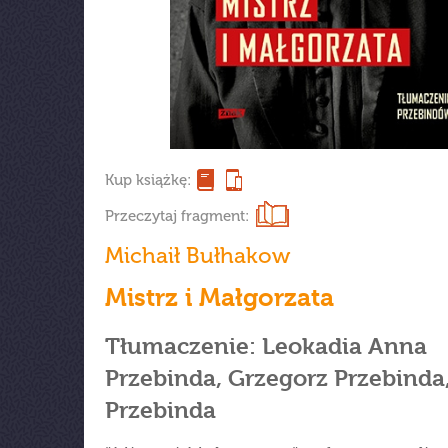
Kup książkę:
Przeczytaj fragment:
Michaił Bułhakow
Mistrz i Małgorzata
Tłumaczenie: Leokadia Anna
Przebinda, Grzegorz Przebinda,
Przebinda