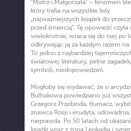
"Mistrz i Małgorzata" – fenomen lite
który trafia na wszystkie listy
„najważniejszych książek do przecz
przed śmiercią”. Tę opowieść czyta 
wielokrotnie, wraca się do niej po l
odkrywając ją za każdym razem na
To jedno z najbardziej tajemniczych
światowej literatury, pełne zagadek
symboli, niedopowiedzeń.
Mogłoby się wydawać, że o arcydzi
Bułhakowa powiedziano już wszyst
Grzegorz Przebinda, tłumacz, wybi
znawca Rosji i erudyta, udowadnia,
nieprawda. Po 50 latach od ukazani
książki wraz z żoną Leokadią i syn