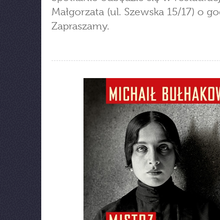
Małgorzata (ul. Szewska 15/17) o god
Zapraszamy.