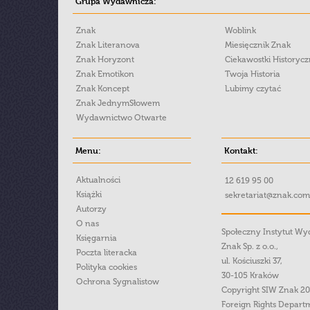
Grupa Wydawnicza:
Znak
Woblink
Znak Literanova
Miesięcznik Znak
Znak Horyzont
Ciekawostki Historyc
Znak Emotikon
Twoja Historia
Znak Koncept
Lubimy czytać
Znak JednymSłowem
Wydawnictwo Otwarte
Menu:
Kontakt:
Aktualności
12 619 95 00
Książki
sekretariat@znak.com
Autorzy
O nas
Społeczny Instytut W
Księgarnia
Znak Sp. z o.o.,
Poczta literacka
ul. Kościuszki 37,
Polityka cookies
30-105 Kraków
Ochrona Sygnalistow
Copyright SIW Znak 2
Foreign Rights Depart