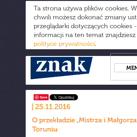
Ta strona używa plików cookies. W
chwili możesz dokonać zmiany us
przeglądarki dotyczących cookies
-
informacji na ten temat znajdziesz
polityce prywatności
.
ME
Save
25.11.2016
O przekładzie „Mistrza i Małgorza
Toruniu