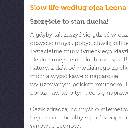
Slow life według ojca Leona
Szczęście to stan ducha!
A gdyby tak zaszyć się gdzieś w cisz
oczyścić umysł, pobyć chwilę offlin
Tysiącletnie mury tynieckiego klasz
idealne miejsce na duchowe spa. Bl
natury, z dala od medialnego zgiełk
można wypić kawę z najbardziej
wyluzowanym polskim mnichem. I
porozmawiać o tym, co się naprawd
Cezik zdradza, co myśli o interne
hejcie i co chciałby wpoić swojem
synowi… Leonowi.