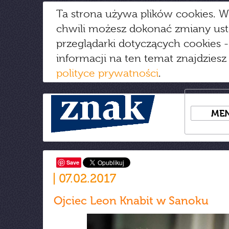
Ta strona używa plików cookies. W
chwili możesz dokonać zmiany us
przeglądarki dotyczących cookies
-
informacji na ten temat znajdziesz
polityce prywatności
.
ME
Save
07.02.2017
Ojciec Leon Knabit w Sanoku