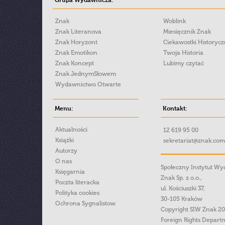
Znak
Woblink
Znak Literanova
Miesięcznik Znak
Znak Horyzont
Ciekawostki Historyc
Znak Emotikon
Twoja Historia
Znak Koncept
Lubimy czytać
Znak JednymSłowem
Wydawnictwo Otwarte
Menu:
Kontakt:
Aktualności
12 619 95 00
Książki
sekretariat@znak.com
Autorzy
O nas
Społeczny Instytut W
Księgarnia
Znak Sp. z o.o.,
Poczta literacka
ul. Kościuszki 37,
Polityka cookies
30-105 Kraków
Ochrona Sygnalistow
Copyright SIW Znak 2
Foreign Rights Depart