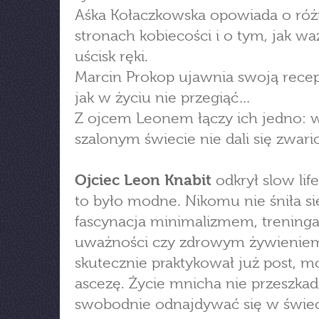
Aśka Kołaczkowska opowiada o ró
stronach kobiecości i o tym, jak wa
uścisk ręki.
Marcin Prokop ujawnia swoją recep
jak w życiu nie przegiąć…
Z ojcem Leonem łączy ich jedno: 
szalonym świecie nie dali się zwar
Ojciec Leon Knabit
odkrył slow lif
to było modne. Nikomu nie śniła si
fascynacja minimalizmem, trening
uważności czy zdrowym żywieniem
skutecznie praktykował już post, mo
ascezę. Życie mnicha nie przeszka
swobodnie odnajdywać się w świe