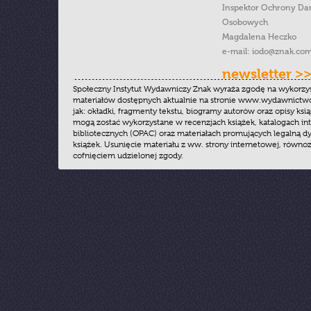
Inspektor Ochrony Da
Osobowych
Magdalena Heczko
e-mail:
iodo@znak.com
newsletter >
Społeczny Instytut Wydawniczy Znak wyraża zgodę na wykorzy
materiałów dostępnych aktualnie na stronie www.wydawnictwoz
jak: okładki, fragmenty tekstu, biogramy autorów oraz opisy ksią
mogą zostać wykorzystane w recenzjach książek, katalogach i
bibliotecznych (OPAC) oraz materiałach promujących legalną dy
książek. Usunięcie materiału z ww. strony internetowej, równoz
cofnięciem udzielonej zgody.