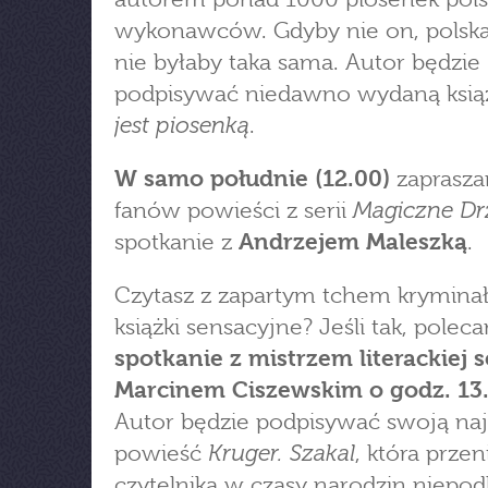
wykonawców. Gdyby nie on, polsk
nie byłaby taka sama. Autor będzie
podpisywać niedawno wydaną ksi
jest piosenką
.
W samo południe (12.00)
zaprasz
Magiczne D
fanów powieści z serii
spotkanie z
Andrzejem Maleszką
.
Czytasz z zapartym tchem kryminał
książki sensacyjne? Jeśli tak, polec
spotkanie z mistrzem literackiej s
Marcinem Ciszewskim o godz. 13
Autor będzie podpisywać swoją na
Kruger. Szakal
powieść
, która przen
czytelnika w czasy narodzin niepod