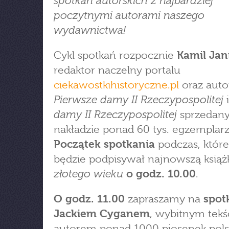
spotkań autorskich z najbardziej
poczytnymi autorami naszego
wydawnictwa!
Cykl spotkań rozpocznie
Kamil Jan
redaktor naczelny portalu
ciekawostkihistoryczne.pl
oraz auto
Pierwsze damy II Rzeczypospolitej
i
damy II Rzeczypospolitej
sprzedan
nakładzie ponad 60 tys. egzemplarz
Początek spotkania
podczas, któr
będzie podpisywał najnowszą ksią
złotego wieku
o godz. 10.00
.
O godz. 11.00
zapraszamy na
spot
Jackiem Cyganem
, wybitnym tekś
autorem ponad 1000 piosenek pols