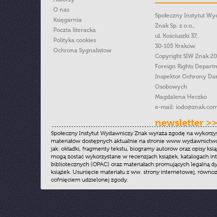
O nas
Społeczny Instytut W
Księgarnia
Znak Sp. z o.o.,
Poczta literacka
ul. Kościuszki 37,
Polityka cookies
30-105 Kraków
Ochrona Sygnalistow
Copyright SIW Znak 2
Foreign Rights Depart
Inspektor Ochrony Da
Osobowych
Magdalena Heczko
e-mail:
iodo@znak.com
newsletter >
Społeczny Instytut Wydawniczy Znak wyraża zgodę na wykorzy
materiałów dostępnych aktualnie na stronie www.wydawnictwoz
jak: okładki, fragmenty tekstu, biogramy autorów oraz opisy ksią
mogą zostać wykorzystane w recenzjach książek, katalogach i
bibliotecznych (OPAC) oraz materiałach promujących legalną dy
książek. Usunięcie materiału z ww. strony internetowej, równoz
cofnięciem udzielonej zgody.