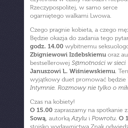
Rzeczypospolitej, w samo serce
ogarniętego walkami Lwowa.
Czego pragnie kobieta, a czego mę
Będzie okazja do zadania tego pyta
godz. 14.00
wybitnemu seksuolog
Zbigniewowi Izdebskiemu
oraz au
S@motności w sieci
bestsellerowej
Januszowi L. Wiśniewskiemu
. Te
wyjątkowy duet promować będzie 
Intymnie. Rozmowy nie tylko o mił
Czas na kobiety!
O 15.00
zapraszamy na spotkanie 
Azylu
Powrotu
Sową
, autorką
i
.
O 
stoisko wydawnictwa Znak odwied