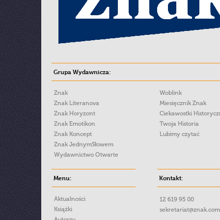
Grupa Wydawnicza:
Znak
Woblink
Znak Literanova
Miesięcznik Znak
Znak Horyzont
Ciekawostki Historyc
Znak Emotikon
Twoja Historia
Znak Koncept
Lubimy czytać
Znak JednymSłowem
Wydawnictwo Otwarte
Menu:
Kontakt:
Aktualności
12 619 95 00
Książki
sekretariat@znak.com
Autorzy