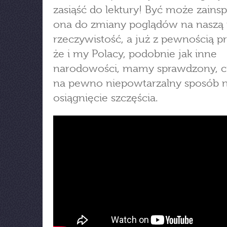
zasiąść do lektury! Być może zainsp
ona do zmiany poglądów na naszą 
rzeczywistość, a już z pewnością p
że i my Polacy, podobnie jak inne
narodowości, mamy sprawdzony, c
na pewno niepowtarzalny sposób 
osiągnięcie szczęścia.