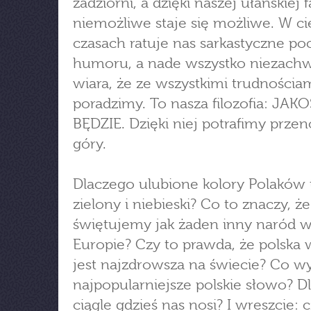
zadziorni, a dzięki naszej ułańskiej f
niemożliwe staje się możliwe. W ci
czasach ratuje nas sarkastyczne po
humoru, a nade wszystko niezach
wiara, że ze wszystkimi trudnościa
poradzimy. To nasza filozofia: JAK
BĘDZIE. Dzięki niej potrafimy przen
góry.
Dlaczego ulubione kolory Polaków 
zielony i niebieski? Co to znaczy, że
świętujemy jak żaden inny naród 
Europie? Czy to prawda, że polska w
jest najzdrowsza na świecie? Co w
najpopularniejsze polskie słowo? D
ciągle gdzieś nas nosi? I wreszcie: 