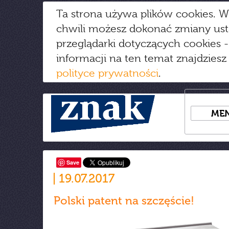
Ta strona używa plików cookies. W
chwili możesz dokonać zmiany us
przeglądarki dotyczących cookies
-
informacji na ten temat znajdziesz
polityce prywatności
.
ME
Save
19.07.2017
Polski patent na szczęście!