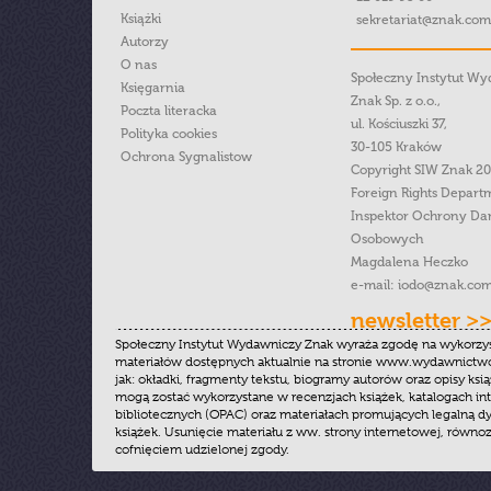
Książki
sekretariat@znak.com
Autorzy
O nas
Społeczny Instytut W
Księgarnia
Znak Sp. z o.o.,
Poczta literacka
ul. Kościuszki 37,
Polityka cookies
30-105 Kraków
Ochrona Sygnalistow
Copyright SIW Znak 2
Foreign Rights Depart
Inspektor Ochrony Da
Osobowych
Magdalena Heczko
e-mail:
iodo@znak.com
newsletter >
Społeczny Instytut Wydawniczy Znak wyraża zgodę na wykorzy
materiałów dostępnych aktualnie na stronie www.wydawnictwoz
jak: okładki, fragmenty tekstu, biogramy autorów oraz opisy ksią
mogą zostać wykorzystane w recenzjach książek, katalogach i
bibliotecznych (OPAC) oraz materiałach promujących legalną dy
książek. Usunięcie materiału z ww. strony internetowej, równoz
cofnięciem udzielonej zgody.