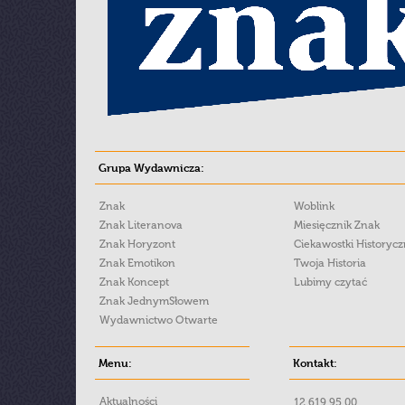
Grupa Wydawnicza:
Znak
Woblink
Znak Literanova
Miesięcznik Znak
Znak Horyzont
Ciekawostki Historyc
Znak Emotikon
Twoja Historia
Znak Koncept
Lubimy czytać
Znak JednymSłowem
Wydawnictwo Otwarte
Menu:
Kontakt:
Aktualności
12 619 95 00