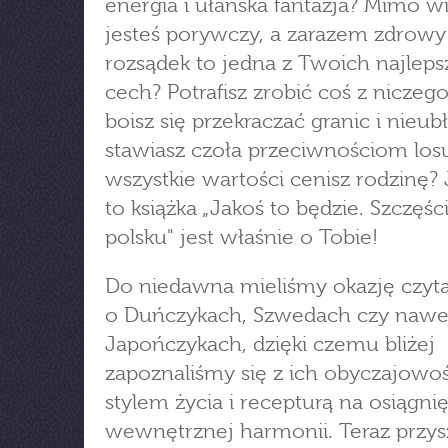
energia i ułańska fantazja? Mimo w
jesteś porywczy, a zarazem zdrowy
rozsądek to jedna z Twoich najlep
cech? Potrafisz zrobić coś z niczeg
boisz się przekraczać granic i nieub
stawiasz czoła przeciwnościom losu
wszystkie wartości cenisz rodzinę? J
to książka „Jakoś to będzie. Szczęśc
polsku" jest właśnie o Tobie!
Do niedawna mieliśmy okazję czytać
o Duńczykach, Szwedach czy nawe
Japończykach, dzięki czemu bliżej
zapoznaliśmy się z ich obyczajowoś
stylem życia i recepturą na osiągni
wewnętrznej harmonii. Teraz przys