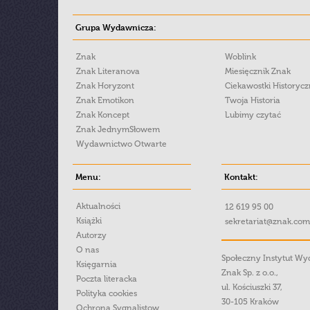
Grupa Wydawnicza:
Znak
Woblink
Znak Literanova
Miesięcznik Znak
Znak Horyzont
Ciekawostki Historyc
Znak Emotikon
Twoja Historia
Znak Koncept
Lubimy czytać
Znak JednymSłowem
Wydawnictwo Otwarte
Menu:
Kontakt:
Aktualności
12 619 95 00
Książki
sekretariat@znak.com
Autorzy
O nas
Społeczny Instytut W
Księgarnia
Znak Sp. z o.o.,
Poczta literacka
ul. Kościuszki 37,
Polityka cookies
30-105 Kraków
Ochrona Sygnalistow