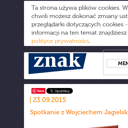
Ta strona używa plików cookies. W
chwili możesz dokonać zmiany us
przeglądarki dotyczących cookies
-
informacji na ten temat znajdziesz
polityce prywatności
.
ME
Save
23.09.2015
Spotkanie z Wojciechem Jagiels