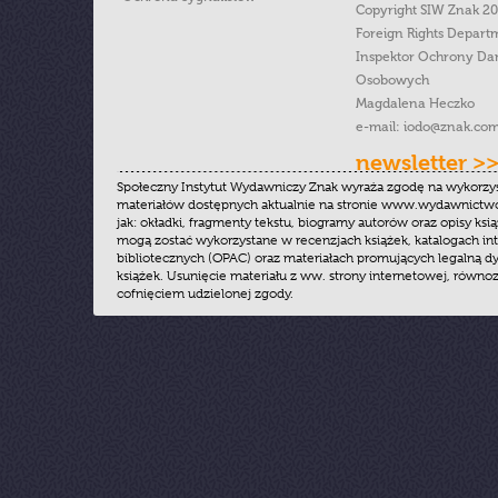
Copyright SIW Znak 2
Foreign Rights Depart
Inspektor Ochrony Da
Osobowych
Magdalena Heczko
e-mail:
iodo@znak.com
newsletter >
Społeczny Instytut Wydawniczy Znak wyraża zgodę na wykorzy
materiałów dostępnych aktualnie na stronie www.wydawnictwoz
jak: okładki, fragmenty tekstu, biogramy autorów oraz opisy ksią
mogą zostać wykorzystane w recenzjach książek, katalogach i
bibliotecznych (OPAC) oraz materiałach promujących legalną dy
książek. Usunięcie materiału z ww. strony internetowej, równoz
cofnięciem udzielonej zgody.