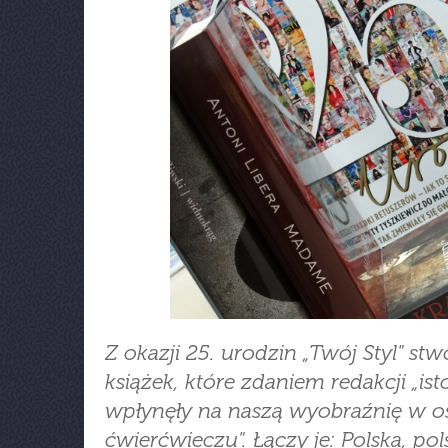
Z okazji 25. urodzin „Twój Styl" stwo
książek, które zdaniem redakcji „ist
wpłynęły na naszą wyobraźnię w o
ćwierćwieczu". Łączy je: Polska, pol