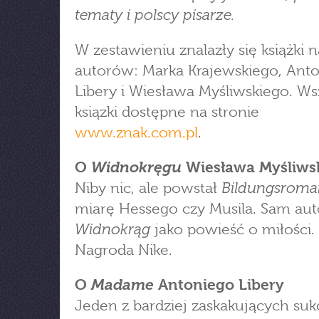
tematy i polscy pisarze.
W zestawieniu znalazły się książki 
autorów: Marka Krajewskiego, Ant
Libery i Wiesława Myśliwskiego. Ws
ksiązki dostępne na stronie
www.znak.com.pl
.
Widnokręgu
O
Wiesława Myśliws
Bildungsroma
Niby nic, ale powstał
miarę Hessego czy Musila. Sam aut
Widnokrąg
jako powieść o miłości.
Nagroda Nike.
Madame
O
Antoniego Libery
Jeden z bardziej zaskakujących su