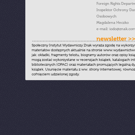
Foreign Rights Depart
Inspektor Ochrony Da
Osobowych
Magdalena Heczko
e-mail:
iodo@znak.com
newsletter >
Społeczny Instytut Wydawniczy Znak wyraża zgodę na wykorzy
materiałów dostępnych aktualnie na stronie www.wydawnictwoz
jak: okładki, fragmenty tekstu, biogramy autorów oraz opisy ksią
mogą zostać wykorzystane w recenzjach książek, katalogach i
bibliotecznych (OPAC) oraz materiałach promujących legalną dy
książek. Usunięcie materiału z ww. strony internetowej, równoz
cofnięciem udzielonej zgody.