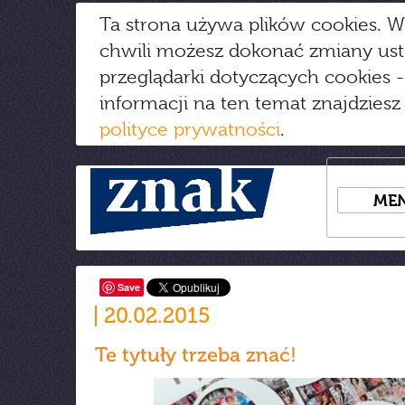
Ta strona używa plików cookies. W
chwili możesz dokonać zmiany us
przeglądarki dotyczących cookies
-
informacji na ten temat znajdziesz
polityce prywatności
.
ME
Save
20.02.2015
Te tytuły trzeba znać!