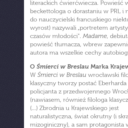
literackich ćwierćwiecza. Powieść 
beckettologa o dorastaniu w PRL i 
do nauczycielski francuskiego niekt
wyrost) nazywali „portretem artysty
Madame
czasów młodości".
, debiu
powieść tłumacza, wbrew zapewn
autora ma wszelkie cechy autobiogra
Śmierci w Breslau
O
Marka Kraje
Śmierci w Breslau
W
wrocławski fil
klasyczny tworzy postać Eberharda
policjanta z przedwojennego Wroc
(nawiasem, również filologa klasyc
(...) Zbrodnia u Krajewskiego jest
naturalistyczna, świat okrutny (i skr
mizoginiczny), a sam protagonista