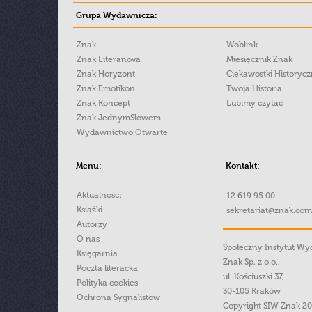
Grupa Wydawnicza:
Znak
Woblink
Znak Literanova
Miesięcznik Znak
Znak Horyzont
Ciekawostki Historyc
Znak Emotikon
Twoja Historia
Znak Koncept
Lubimy czytać
Znak JednymSłowem
Wydawnictwo Otwarte
Menu:
Kontakt:
Aktualności
12 619 95 00
Książki
sekretariat@znak.com
Autorzy
O nas
Społeczny Instytut W
Księgarnia
Znak Sp. z o.o.,
Poczta literacka
ul. Kościuszki 37,
Polityka cookies
30-105 Kraków
Ochrona Sygnalistow
Copyright SIW Znak 2