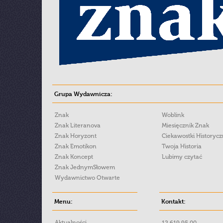
Grupa Wydawnicza:
Znak
Woblink
Znak Literanova
Miesięcznik Znak
Znak Horyzont
Ciekawostki Historyc
Znak Emotikon
Twoja Historia
Znak Koncept
Lubimy czytać
Znak JednymSłowem
Wydawnictwo Otwarte
Menu:
Kontakt:
Aktualności
12 619 95 00