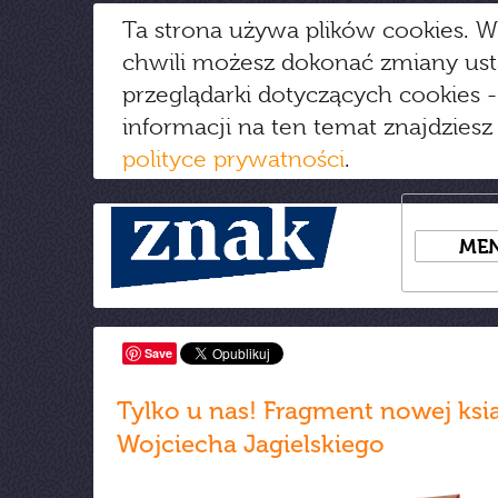
Ta strona używa plików cookies. W
chwili możesz dokonać zmiany us
przeglądarki dotyczących cookies
-
informacji na ten temat znajdziesz
polityce prywatności
.
ME
Save
Tylko u nas! Fragment nowej ksi
Wojciecha Jagielskiego