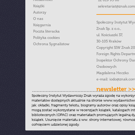
Książki
sekretariat@znak.com
Autorzy
O nas
Społeczny Instytut W
Księgarnia
Znak Sp. z o.o.,
Poczta literacka
ul. Kościuszki 37,
Polityka cookies
30-105 Kraków
Ochrona Sygnalistow
Copyright SIW Znak 2
Foreign Rights Depart
Inspektor Ochrony Da
Osobowych
Magdalena Heczko
e-mail:
iodo@znak.com
newsletter >
Społeczny Instytut Wydawniczy Znak wyraża zgodę na wykorzy
materiałów dostępnych aktualnie na stronie www.wydawnictwoz
jak: okładki, fragmenty tekstu, biogramy autorów oraz opisy ksią
mogą zostać wykorzystane w recenzjach książek, katalogach i
bibliotecznych (OPAC) oraz materiałach promujących legalną dy
książek. Usunięcie materiału z ww. strony internetowej, równoz
cofnięciem udzielonej zgody.