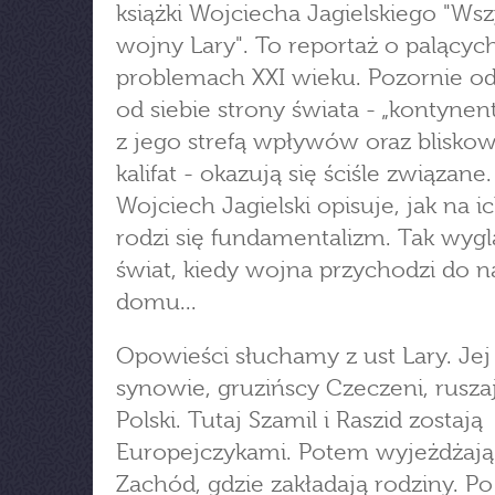
książki Wojciecha Jagielskiego "Wsz
wojny Lary". To reportaż o palącyc
problemach XXI wieku. Pozornie 
od siebie strony świata - „kontynent
z jego strefą wpływów oraz blisko
kalifat - okazują się ściśle związane.
Wojciech Jagielski opisuje, jak na i
rodzi się fundamentalizm. Tak wyg
świat, kiedy wojna przychodzi do 
domu...
Opowieści słuchamy z ust Lary. Jej
synowie, gruzińscy Czeczeni, rusza
Polski. Tutaj Szamil i Raszid zostają
Europejczykami. Potem wyjeżdżają 
Zachód, gdzie zakładają rodziny. Po