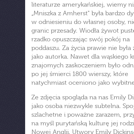
literaturze amerykańskiej, wiemy ni
„Mniszka z Amherst" była bardzo dy
w odniesieniu do własnej osoby, n
granic przesady. Wiodła żywot pust
rzadko opuszczając swój pokój na
poddaszu. Za życia prawie nie była
jako autorka. Nawet dla wąskiego 
znajomych zaskoczeniem było odna
po jej śmierci 1800 wierszy, które
natychmiast oceniono jako wybitne
Ze zdjęcia spogląda na nas Emily D
jako osoba niezwykle subtelna. Spo
szlachetne i poważne zarazem, pr
na myśl purytańską kulturę jej rodz
Nowej Anglii. Utwory Emily Dickin