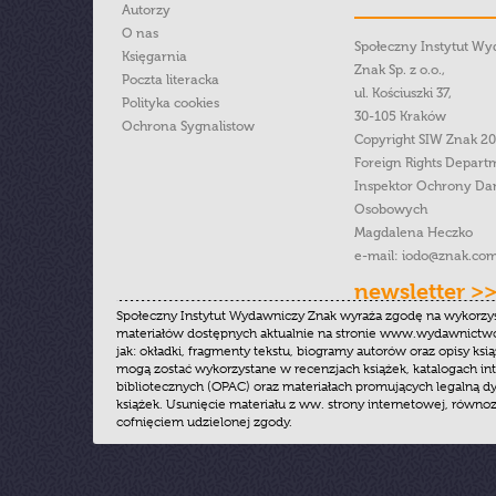
Autorzy
O nas
Społeczny Instytut W
Księgarnia
Znak Sp. z o.o.,
Poczta literacka
ul. Kościuszki 37,
Polityka cookies
30-105 Kraków
Ochrona Sygnalistow
Copyright SIW Znak 2
Foreign Rights Depart
Inspektor Ochrony Da
Osobowych
Magdalena Heczko
e-mail:
iodo@znak.com
newsletter >
Społeczny Instytut Wydawniczy Znak wyraża zgodę na wykorzy
materiałów dostępnych aktualnie na stronie www.wydawnictwoz
jak: okładki, fragmenty tekstu, biogramy autorów oraz opisy ksią
mogą zostać wykorzystane w recenzjach książek, katalogach i
bibliotecznych (OPAC) oraz materiałach promujących legalną dy
książek. Usunięcie materiału z ww. strony internetowej, równoz
cofnięciem udzielonej zgody.