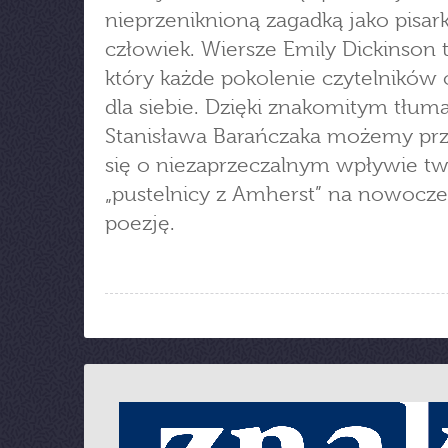
nieprzeniknioną zagadką jako pisark
człowiek. Wiersze Emily Dickinson 
który każde pokolenie czytelników
dla siebie. Dzięki znakomitym tłu
Stanisława Barańczaka możemy pr
się o niezaprzeczalnym wpływie tw
„pustelnicy z Amherst” na nowocz
poezję.