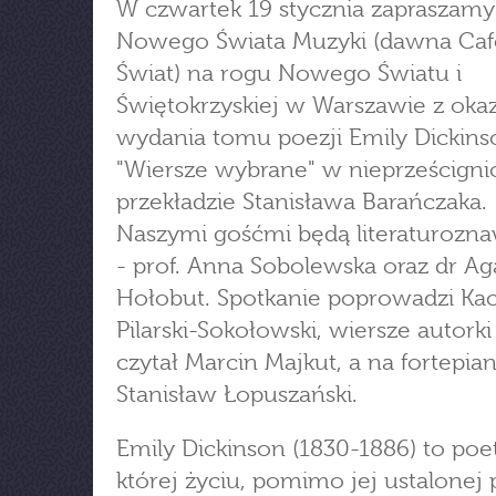
W czwartek 19 stycznia zapraszamy
Nowego Świata Muzyki (dawna Ca
Świat) na rogu Nowego Światu i
Świętokrzyskiej w Warszawie z okaz
wydania tomu poezji Emily Dickins
"Wiersze wybrane" w nieprześcign
przekładzie Stanisława Barańczaka.
Naszymi gośćmi będą literaturozn
- prof. Anna Sobolewska oraz dr Ag
Hołobut. Spotkanie poprowadzi Ka
Pilarski-Sokołowski, wiersze autorki
czytał Marcin Majkut, a na fortepian
Stanisław Łopuszański.
Emily Dickinson (1830-1886) to poet
której życiu, pomimo jej ustalonej 