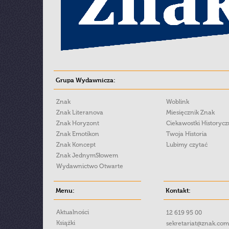
Grupa Wydawnicza:
Znak
Woblink
Znak Literanova
Miesięcznik Znak
Znak Horyzont
Ciekawostki Historyc
Znak Emotikon
Twoja Historia
Znak Koncept
Lubimy czytać
Znak JednymSłowem
Wydawnictwo Otwarte
Menu:
Kontakt:
Aktualności
12 619 95 00
Książki
sekretariat@znak.com