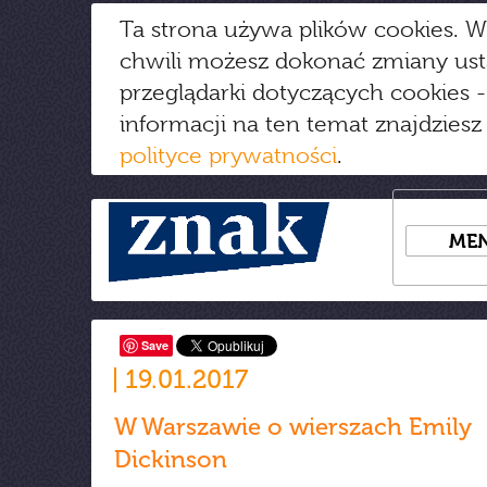
Ta strona używa plików cookies. W
chwili możesz dokonać zmiany us
przeglądarki dotyczących cookies
-
informacji na ten temat znajdziesz
polityce prywatności
.
ME
Save
19.01.2017
W Warszawie o wierszach Emily
Dickinson