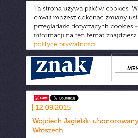
Ta strona używa plików cookies. W
chwili możesz dokonać zmiany us
przeglądarki dotyczących cookies
-
informacji na ten temat znajdziesz
polityce prywatności
.
ME
Save
12.09.2015
Wojciech Jagielski uhonorowan
Włoszech