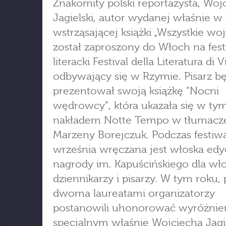
Znakomity polski reportażysta, Woj
Jagielski, autor wydanej właśnie w
wstrząsającej książki „Wszystkie wo
został zaproszony do Włoch na fest
literacki Festival della Literatura di 
odbywający się w Rzymie. Pisarz b
prezentował swoją książkę "Nocni
wędrowcy", która ukazała się w ty
nakładem Notte Tempo w tłumacz
Marzeny Borejczuk. Podczas festiw
września wręczana jest włoska edy
nagrody im. Kapuścińskiego dla wł
dziennikarzy i pisarzy. W tym roku,
dwoma laureatami organizatorzy
postanowili uhonorować wyróżni
specjalnym właśnie Wojciecha Jagi