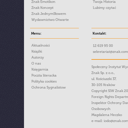
Znak Emotikon
Twoja Historia
Znak Koncept
Lubimy czytać
Znak JednymSłowem
Wydawnictwo Otwarte
Menu:
Kontakt:
Aktualności
12 619 95 00
Książki
sekretariat@znak.com
Autorzy
O nas
Społeczny Instytut W
Księgarnia
Znak Sp. z o.o.,
Poczta literacka
ul. Kościuszki 37,
Polityka cookies
30-105 Kraków
Ochrona Sygnalistow
Copyright SIW Znak 2
Foreign Rights Depart
Inspektor Ochrony Da
Osobowych
Magdalena Heczko
e-mail:
iodo@znak.com