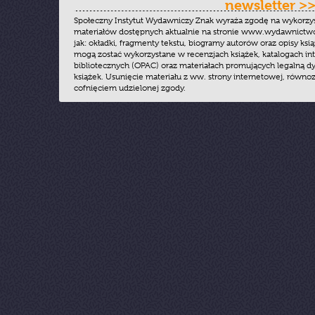
newsletter >
Społeczny Instytut Wydawniczy Znak wyraża zgodę na wykorzy
materiałów dostępnych aktualnie na stronie www.wydawnictwoz
jak: okładki, fragmenty tekstu, biogramy autorów oraz opisy ksią
mogą zostać wykorzystane w recenzjach książek, katalogach i
bibliotecznych (OPAC) oraz materiałach promujących legalną dy
książek. Usunięcie materiału z ww. strony internetowej, równoz
cofnięciem udzielonej zgody.