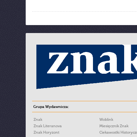
Grupa Wydawnicza:
Znak
Woblink
Znak Literanova
Miesięcznik Znak
Znak Horyzont
Ciekawostki Historyc