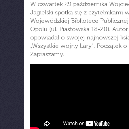
W czwartek 29 października Wojci
Jagielski spotka się z czytelnikami 
Wojewódzkiej Bibliotece Publiczne
Opolu (ul. Piastowska 18-20). Autor
opowiadał o swojej najnowszej ksi
„Wszystkie wojny Lary". Początek o 
Zapraszamy.