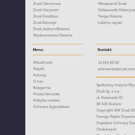
Znak Literanova
Miesięcznik Znak
Znak Horyzont
Ciekawostki Historyc
Znak Emotikon
Twoja Historia
Znak Koncept
Lubimy czytać
Znak JednymSłowem
Wydawnictwo Otwarte
Menu:
Kontakt:
Aktualności
12 619 95 00
Książki
sekretariat@znak.com
Autorzy
O nas
Społeczny Instytut W
Księgarnia
Znak Sp. z o.o.,
Poczta literacka
ul. Kościuszki 37,
Polityka cookies
30-105 Kraków
Ochrona Sygnalistow
Copyright SIW Znak 2
Foreign Rights Depart
Inspektor Ochrony Da
Osobowych