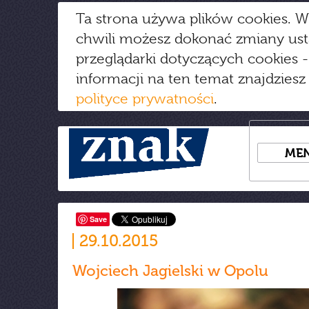
Ta strona używa plików cookies. W
chwili możesz dokonać zmiany us
przeglądarki dotyczących cookies
-
informacji na ten temat znajdziesz
polityce prywatności
.
ME
Save
29.10.2015
Wojciech Jagielski w Opolu