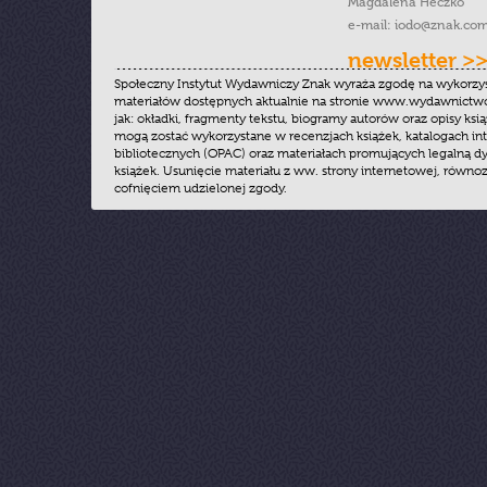
Magdalena Heczko
e-mail:
iodo@znak.com
newsletter >
Społeczny Instytut Wydawniczy Znak wyraża zgodę na wykorzy
materiałów dostępnych aktualnie na stronie www.wydawnictwoz
jak: okładki, fragmenty tekstu, biogramy autorów oraz opisy ksią
mogą zostać wykorzystane w recenzjach książek, katalogach i
bibliotecznych (OPAC) oraz materiałach promujących legalną dy
książek. Usunięcie materiału z ww. strony internetowej, równoz
cofnięciem udzielonej zgody.