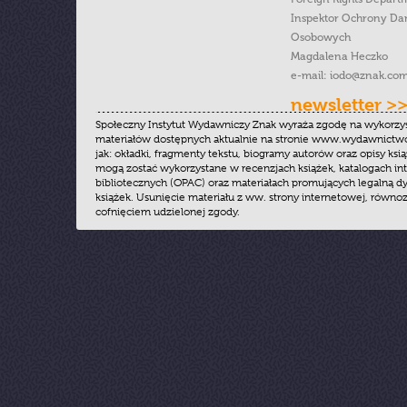
Inspektor Ochrony Da
Osobowych
Magdalena Heczko
e-mail:
iodo@znak.com
newsletter >
Społeczny Instytut Wydawniczy Znak wyraża zgodę na wykorzy
materiałów dostępnych aktualnie na stronie www.wydawnictwoz
jak: okładki, fragmenty tekstu, biogramy autorów oraz opisy ksią
mogą zostać wykorzystane w recenzjach książek, katalogach i
bibliotecznych (OPAC) oraz materiałach promujących legalną dy
książek. Usunięcie materiału z ww. strony internetowej, równoz
cofnięciem udzielonej zgody.