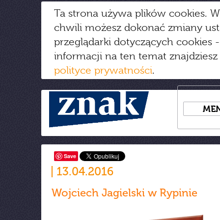
Ta strona używa plików cookies. W
chwili możesz dokonać zmiany us
przeglądarki dotyczących cookies
-
informacji na ten temat znajdziesz
polityce prywatności
.
ME
Save
13.04.2016
Wojciech Jagielski w Rypinie