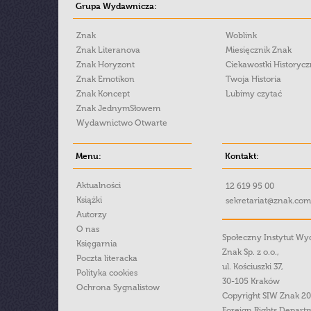
Grupa Wydawnicza:
Znak
Woblink
Znak Literanova
Miesięcznik Znak
Znak Horyzont
Ciekawostki Historyc
Znak Emotikon
Twoja Historia
Znak Koncept
Lubimy czytać
Znak JednymSłowem
Wydawnictwo Otwarte
Menu:
Kontakt:
Aktualności
12 619 95 00
Książki
sekretariat@znak.com
Autorzy
O nas
Społeczny Instytut W
Księgarnia
Znak Sp. z o.o.,
Poczta literacka
ul. Kościuszki 37,
Polityka cookies
30-105 Kraków
Ochrona Sygnalistow
Copyright SIW Znak 2
Foreign Rights Depart