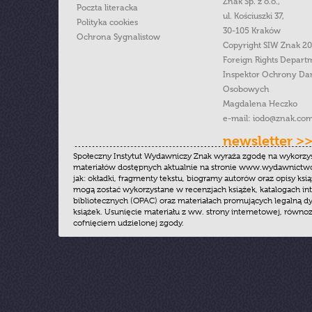
Znak Sp. z o.o.,
Poczta literacka
ul. Kościuszki 37,
Polityka cookies
30-105 Kraków
Ochrona Sygnalistow
Copyright SIW Znak 2
Foreign Rights Depart
Inspektor Ochrony Da
Osobowych
Magdalena Heczko
e-mail:
iodo@znak.com
newsletter >
Społeczny Instytut Wydawniczy Znak wyraża zgodę na wykorzy
materiałów dostępnych aktualnie na stronie www.wydawnictwoz
jak: okładki, fragmenty tekstu, biogramy autorów oraz opisy ksią
mogą zostać wykorzystane w recenzjach książek, katalogach i
bibliotecznych (OPAC) oraz materiałach promujących legalną dy
książek. Usunięcie materiału z ww. strony internetowej, równoz
cofnięciem udzielonej zgody.