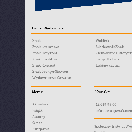
Grupa Wydawnicza:
Znak
Woblink
Znak Literanova
Miesięcznik Znak
Znak Horyzont
Ciekawostki Historyc
Znak Emotikon
Twoja Historia
Znak Koncept
Lubimy czytać
Znak JednymSłowem
Wydawnictwo Otwarte
Menu:
Kontakt:
Aktualności
12 619 95 00
Książki
sekretariat@znak.com
Autorzy
O nas
Społeczny Instytut W
Księgarnia