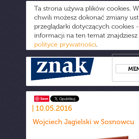
Ta strona używa plików cookies. W
chwili możesz dokonać zmiany us
przeglądarki dotyczących cookies
-
informacji na ten temat znajdziesz
polityce prywatności
.
ME
Save
10.05.2016
Wojciech Jagielski w Sosnowcu