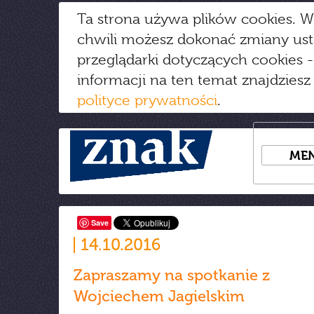
Ta strona używa plików cookies. W
chwili możesz dokonać zmiany us
przeglądarki dotyczących cookies
-
informacji na ten temat znajdziesz
polityce prywatności
.
ME
Save
14.10.2016
Zapraszamy na spotkanie z
Wojciechem Jagielskim