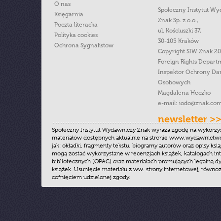
O nas
Społeczny Instytut W
Księgarnia
Znak Sp. z o.o.,
Poczta literacka
ul. Kościuszki 37,
Polityka cookies
30-105 Kraków
Ochrona Sygnalistow
Copyright SIW Znak 2
Foreign Rights Depart
Inspektor Ochrony Da
Osobowych
Magdalena Heczko
e-mail:
iodo@znak.com
newsletter >
Społeczny Instytut Wydawniczy Znak wyraża zgodę na wykorzy
materiałów dostępnych aktualnie na stronie www.wydawnictwoz
jak: okładki, fragmenty tekstu, biogramy autorów oraz opisy ksią
mogą zostać wykorzystane w recenzjach książek, katalogach i
bibliotecznych (OPAC) oraz materiałach promujących legalną dy
książek. Usunięcie materiału z ww. strony internetowej, równoz
cofnięciem udzielonej zgody.