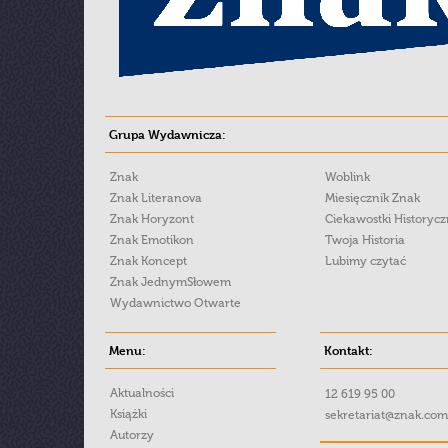
Grupa Wydawnicza:
Znak
Woblink
Znak Literanova
Miesięcznik Znak
Znak Horyzont
Ciekawostki Historyc
Znak Emotikon
Twoja Historia
Znak Koncept
Lubimy czytać
Znak JednymSłowem
Wydawnictwo Otwarte
Menu:
Kontakt:
Aktualności
12 619 95 00
Książki
sekretariat@znak.com
Autorzy