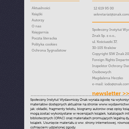
Aktualności
12 619 95 00
Książki
sekretariat@znak.com
Autorzy
O nas
Społeczny Instytut W
Księgarnia
Znak Sp. z o.o.,
Poczta literacka
ul. Kościuszki 37,
Polityka cookies
30-105 Kraków
Ochrona Sygnalistow
Copyright SIW Znak 2
Foreign Rights Depart
Inspektor Ochrony Da
Osobowych
Magdalena Heczko
e-mail:
iodo@znak.com
newsletter >
Społeczny Instytut Wydawniczy Znak wyraża zgodę na wykorzy
materiałów dostępnych aktualnie na stronie www.wydawnictwoz
jak: okładki, fragmenty tekstu, biogramy autorów oraz opisy ksią
mogą zostać wykorzystane w recenzjach książek, katalogach i
bibliotecznych (OPAC) oraz materiałach promujących legalną dy
książek. Usunięcie materiału z ww. strony internetowej, równoz
cofnięciem udzielonej zgody.