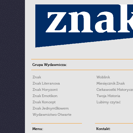
Grupa Wydawnicza:
Znak
Woblink
Znak Literanova
Miesięcznik Znak
Znak Horyzont
Ciekawostki Historyc
Znak Emotikon
Twoja Historia
Znak Koncept
Lubimy czytać
Znak JednymSłowem
Wydawnictwo Otwarte
Menu:
Kontakt: