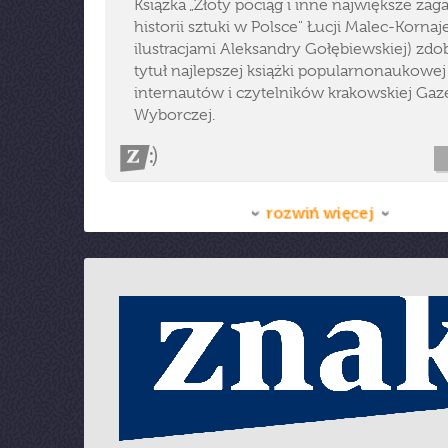
Książka „Złoty pociąg i inne największe zag
historii sztuki w Polsce" Łucji Malec-Kornaj
ilustracjami Aleksandry Gołębiewskiej) zdo
tytuł najlepszej książki popularnonaukowe
internautów i czytelników krakowskiej Gaz
Wyborczej.
rozwiń więcej