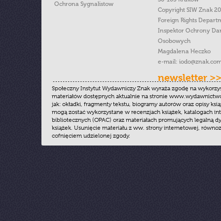
Ochrona Sygnalistow
Copyright SIW Znak 2
Foreign Rights Depart
Inspektor Ochrony Da
Osobowych
Magdalena Heczko
e-mail:
iodo@znak.com
newsletter >
Społeczny Instytut Wydawniczy Znak wyraża zgodę na wykorzy
materiałów dostępnych aktualnie na stronie www.wydawnictwoz
jak: okładki, fragmenty tekstu, biogramy autorów oraz opisy ksią
mogą zostać wykorzystane w recenzjach książek, katalogach i
bibliotecznych (OPAC) oraz materiałach promujących legalną dy
książek. Usunięcie materiału z ww. strony internetowej, równoz
cofnięciem udzielonej zgody.