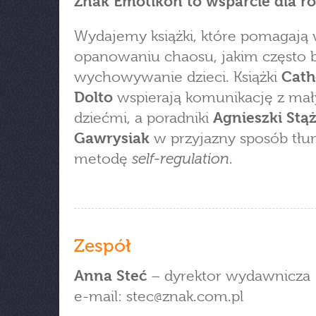
Znak Emotikon to wsparcie dla r
Wydajemy książki, które pomagają
opanowaniu chaosu, jakim często
wychowywanie dzieci. Książki
Cath
Dolto
wspierają komunikację z ma
dziećmi, a poradniki
Agnieszki Stąż
Gawrysiak
w przyjazny sposób tł
self-regulation
metodę
.
Zespół
Anna Steć
– dyrektor wydawnicza
e-mail: stec
znak.com.pl