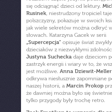
się odciągnąć dzieci od lektury.
Mic
Rusinek
, niestrudzony tropiciel ta
polszczyzny, pokazuje w swoich ksi
jak wiele sekretów można odkryć 
słowach. Katarzyna Gacek w serii
„Supercepcja”
opisuje świat zwykł
dzieciaków z niezwykłymi zdolnośc
Justyna Suchecka
daje dzieciom p
zastrzyk energii i wiary w to, że ws
jest możliwe.
Anna Dziewit-Meller
odkrywa niesłusznie zapomniane p
naszej historii, a
Marcin Prokop
prz
że dawniej można było się świetnie
tylko przygody były trochę retro.