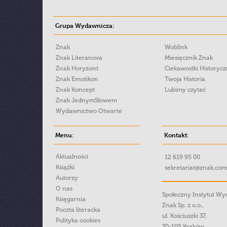
Grupa Wydawnicza:
Znak
Woblink
Znak Literanova
Miesięcznik Znak
Znak Horyzont
Ciekawostki Historyc
Znak Emotikon
Twoja Historia
Znak Koncept
Lubimy czytać
Znak JednymSłowem
Wydawnictwo Otwarte
Menu:
Kontakt:
Aktualności
12 619 95 00
Książki
sekretariat@znak.com
Autorzy
O nas
Społeczny Instytut W
Księgarnia
Znak Sp. z o.o.,
Poczta literacka
ul. Kościuszki 37,
Polityka cookies
30-105 Kraków