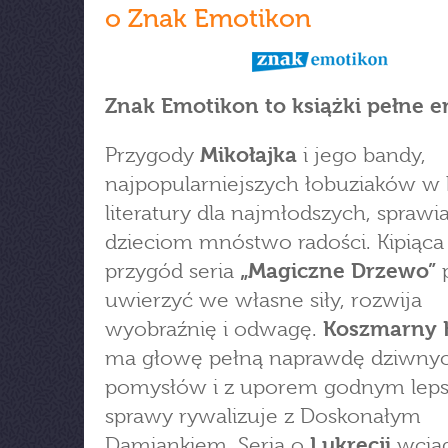
o Znak Emotikon
Znak Emotikon to książki pełne e
Przygody
Mikołajka
i jego bandy,
najpopularniejszych łobuziaków w h
literatury dla najmłodszych, sprawia
dzieciom mnóstwo radości. Kipiąca
przygód seria
„Magiczne Drzewo”
uwierzyć we własne siły, rozwija
wyobraźnię i odwagę.
Koszmarny 
ma głowę pełną naprawdę dziwny
pomysłów i z uporem godnym leps
sprawy rywalizuje z Doskonałym
Damiankiem. Seria o
Lukrecji
wcią