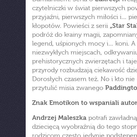
czytelniczki w świat pierwszych p
przyjaźni, pierwszych miłości i… p
kłopotów. Powieści z serii
„Star Sta
podróż do krainy magii, zapomnia
legend, uśpionych mocy i… koni. A 
niezwykłych miejscach, odkrywaniu
prehistorycznych zwierzętach i ta
przyrody rozbudzają ciekawość dzie
Dorosłych czasem też. No i kto nie
przytulić misia zwanego
Paddingt
Znak Emotikon to wspaniali autor
Andrzej Maleszka
potrafi zawładn
dziecięcą wyobraźnią do tego stopn
rodzicom często jedynie podstępe