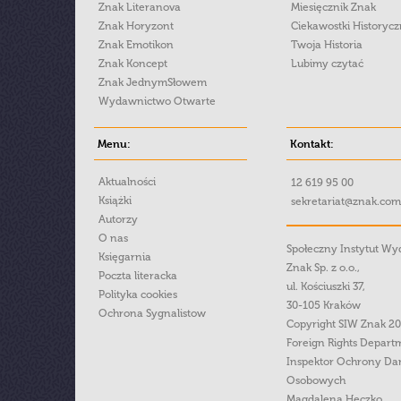
Znak Literanova
Miesięcznik Znak
Znak Horyzont
Ciekawostki Historyc
Znak Emotikon
Twoja Historia
Znak Koncept
Lubimy czytać
Znak JednymSłowem
Wydawnictwo Otwarte
Menu:
Kontakt:
Aktualności
12 619 95 00
Książki
sekretariat@znak.com
Autorzy
O nas
Społeczny Instytut W
Księgarnia
Znak Sp. z o.o.,
Poczta literacka
ul. Kościuszki 37,
Polityka cookies
30-105 Kraków
Ochrona Sygnalistow
Copyright SIW Znak 2
Foreign Rights Depart
Inspektor Ochrony Da
Osobowych
Magdalena Heczko