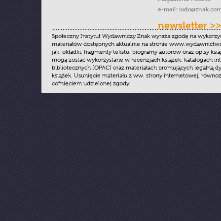
e-mail:
iodo@znak.com
newsletter >
Społeczny Instytut Wydawniczy Znak wyraża zgodę na wykorzy
materiałów dostępnych aktualnie na stronie www.wydawnictwoz
jak: okładki, fragmenty tekstu, biogramy autorów oraz opisy ksią
mogą zostać wykorzystane w recenzjach książek, katalogach i
bibliotecznych (OPAC) oraz materiałach promujących legalną dy
książek. Usunięcie materiału z ww. strony internetowej, równoz
cofnięciem udzielonej zgody.