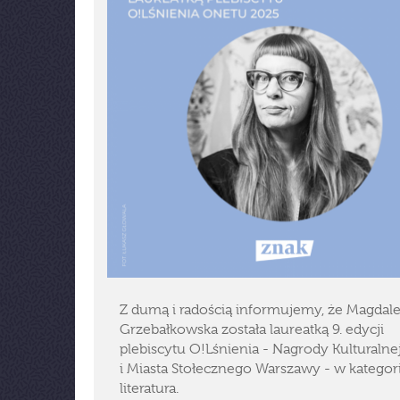
Z dumą i radością informujemy, że Magdal
Grzebałkowska została laureatką 9. edycji
plebiscytu O!Lśnienia - Nagrody Kulturaln
i Miasta Stołecznego Warszawy - w kategori
literatura.