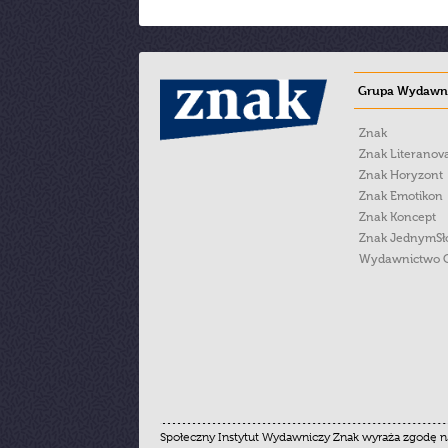
Grupa Wydawni
Znak
Znak Literanov
Znak Horyzont
Znak Emotikon
Znak Koncept
Znak JednymS
Wydawnictwo 
Społeczny Instytut Wydawniczy Znak wyraża zgodę na