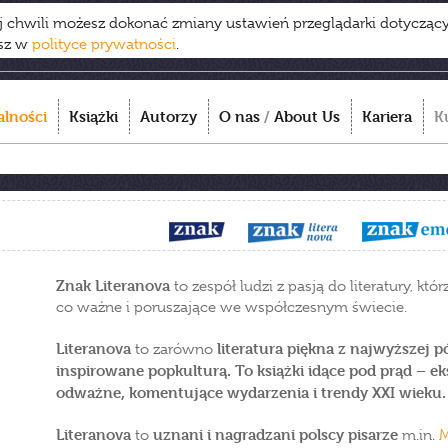
ej chwili możesz dokonać zmiany ustawień przeglądarki dotycząc
esz w
polityce prywatności
.
alności
Książki
Autorzy
O nas
/
About Us
Kariera
K
Znak Literanova
to zespół ludzi z pasją do literatury, któ
co ważne i poruszające we współczesnym świecie.
Literanova
literatura piękna z najwyższej pó
to zarówno
inspirowane popkulturą. To książki idące pod prąd – ek
odważne, komentujące wydarzenia i trendy XXI wieku.
Literanova
uznani i nagradzani polscy pisarze
to
m.in.
M