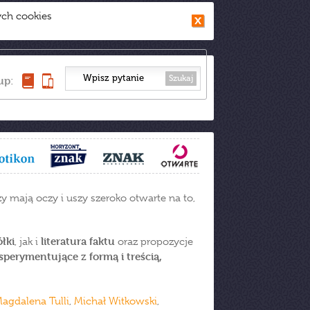
ych cookies
Szukaj
up:
rzy mają oczy i uszy szeroko otwarte na to,
łki
literatura faktu
, jak i
oraz propozycje
sperymentujące z formą i treścią,
agdalena Tulli
,
Michał Witkowski
,