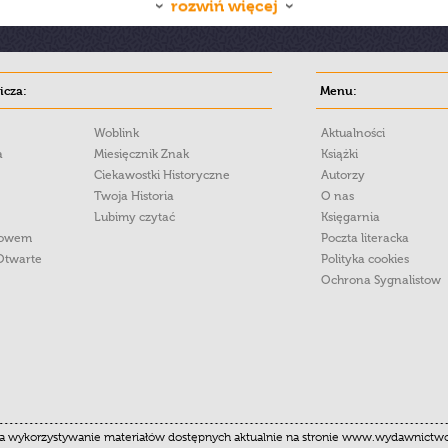
rozwiń więcej
cza:
Menu:
Woblink
Aktualności
a
Miesięcznik Znak
Książki
Ciekawostki Historyczne
Autorzy
Twoja Historia
O nas
Lubimy czytać
Księgarnia
łowem
Poczta literacka
Otwarte
Polityka cookies
Ochrona Sygnalistow
 wykorzystywanie materiałów dostępnych aktualnie na stronie www.wydawnictwoznak