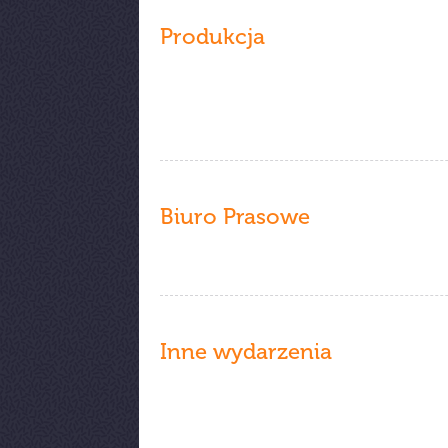
Produkcja
Biuro Prasowe
Inne wydarzenia