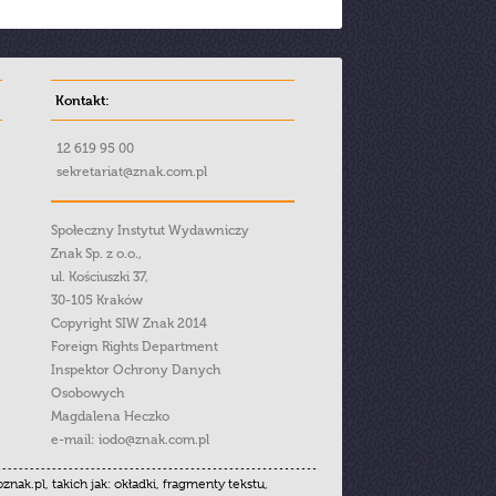
Kontakt:
12 619 95 00
sekretariat@znak.com.pl
Społeczny Instytut Wydawniczy
Znak Sp. z o.o.,
ul. Kościuszki 37,
30-105 Kraków
Copyright SIW Znak 2014
Foreign Rights Department
Inspektor Ochrony Danych
Osobowych
Magdalena Heczko
e-mail:
iodo@znak.com.pl
.pl, takich jak: okładki, fragmenty tekstu,