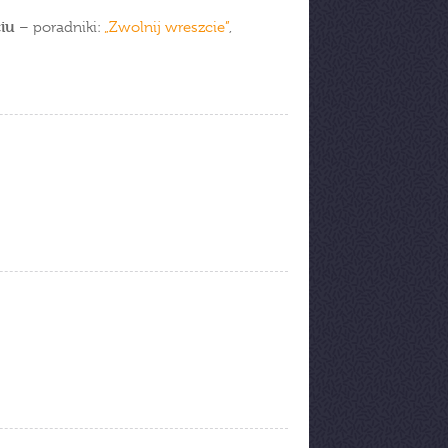
iu
– poradniki:
„Zwolnij wreszcie”
,