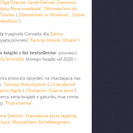
Olga Drenda
,
Jacek Dehnel
,
Ziemowit
dyby Nina wiedziała”
,
„Wchodzi koń do
Towles
(
„Dżentelmen w Moskwie”
,
„Dobre
lendrów”
).
ty
(nagroda Conrada dla
Żanny
zyjęta powieść
Pauliny Jóźwik
„Strupki”
).
 książki z list bestsellerów
: powieści
la Schmitta
, którego książki od 2020 r.
która pozwala spojrzeć na otaczającą nas
s:
Tomasz Stawiszyński
(
„Ucieczka od
arcin Kącki
(
„Oświęcim. Czarna zima”
),
jemy serię książek z gatunku true crime,
zy
„Trupia farma”
.
ene Dietrich. Prawdziwe życie legendy
smysz
,
Wojciechem Eichelbergerem
,