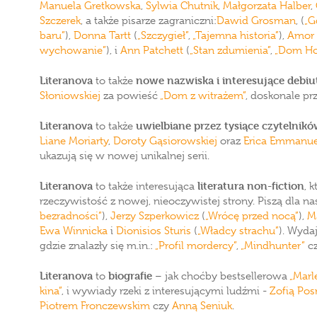
Manuela Gretkowska
,
Sylwia Chutnik
,
Małgorzata Halber
,
Szczerek
, a także pisarze zagraniczni:
Dawid Grosman
, (
„G
baru”
),
Donna Tartt
(
„Szczygieł”
,
„Tajemna historia”
),
Amor 
wychowanie”
), i
Ann Patchett
(
„Stan zdumienia”
,
„Dom Ho
Literanova
nowe nazwiska i interesujące debiu
to także
Słoniowskiej
za powieść
„Dom z witrażem”
, doskonale pr
Literanova
uwielbiane przez tysiące czytelników
to także
Liane Moriarty
,
Doroty Gąsiorowskiej
oraz
Erica Emmanue
ukazują się w nowej unikalnej serii.
Literanova
literatura non-fiction
to także interesująca
, 
rzeczywistość z nowej, nieoczywistej strony. Piszą dla na
bezradności”
),
Jerzy Szperkowicz
(
„Wrócę przed nocą”
),
M
Ewa Winnicka
i
Dionisios Sturis
(
„Władcy strachu”
). Wyda
gdzie znalazły się m.in.:
„Profil mordercy”
,
„Mindhunter”
c
Literanova
biografie
to
– jak choćby bestsellerowa
„Marl
kina”
, i wywiady rzeki z interesującymi ludźmi -
Zofią Po
Piotrem Fronczewskim
czy
Anną Seniuk
.