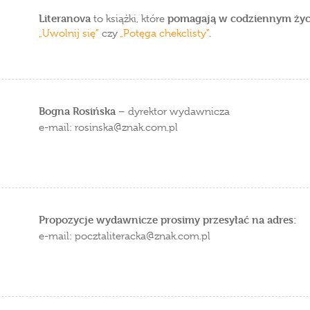
Literanova
pomagają w codziennym życ
to książki, które
„Uwolnij się”
czy
„Potęga chekclisty”
.
Bogna Rosińska
– dyrektor wydawnicza
e-mail: rosinska
znak.com.pl
Propozycje wydawnicze prosimy przesyłać na adres:
e-mail: pocztaliteracka
znak.com.pl