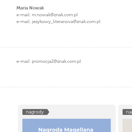
Maria Nowak
e-mail: m.nowak
znak.com.pl
e-mail: jezykowy_literanova
znak.com.pl
e-mail: promocja2
znak.com.pl
nagrody
na