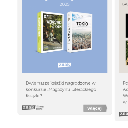
Dwie nasze książki nagrodzone w
Po
konkursie „Magazynu Literackiego
Ad
Książki"!
Wi
w 
więcej