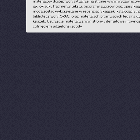
materiałów dostępnych aktualnie na stronie www.wydawnictwoz
jak: okładki, fragmenty tekstu, biogramy autorów oraz opisy ksią
mogą zostać wykorzystane w recenzjach książek, katalogach i
bibliotecznych (OPAC) oraz materiałach promujących legalną dy
książek. Usunięcie materiału z ww. strony internetowej, równoz
cofnięciem udzielonej zgody.