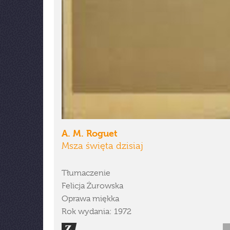
A. M. Roguet
Msza święta dzisiaj
Tłumaczenie
Felicja Żurowska
Oprawa miękka
Rok wydania: 1972