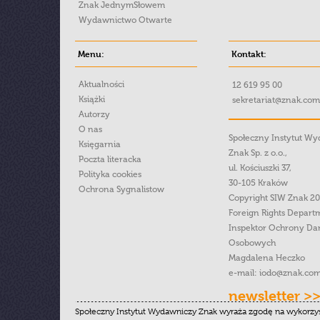
Znak JednymSłowem
Wydawnictwo Otwarte
Menu:
Kontakt:
Aktualności
12 619 95 00
Książki
sekretariat@znak.com
Autorzy
O nas
Społeczny Instytut W
Księgarnia
Znak Sp. z o.o.,
Poczta literacka
ul. Kościuszki 37,
Polityka cookies
30-105 Kraków
Ochrona Sygnalistow
Copyright SIW Znak 2
Foreign Rights Depart
Inspektor Ochrony Da
Osobowych
Magdalena Heczko
e-mail:
iodo@znak.com
newsletter >
Społeczny Instytut Wydawniczy Znak wyraża zgodę na wykorzy