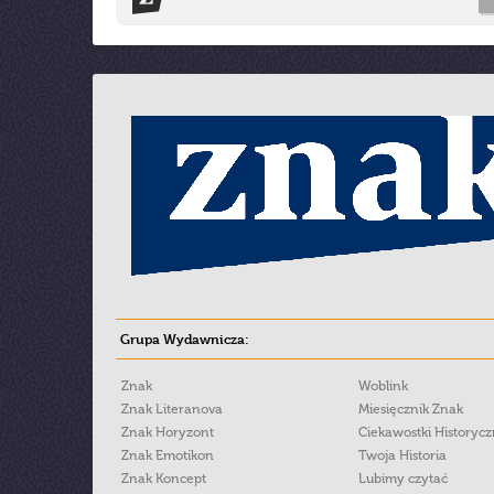
Grupa Wydawnicza:
Znak
Woblink
Znak Literanova
Miesięcznik Znak
Znak Horyzont
Ciekawostki Historyc
Znak Emotikon
Twoja Historia
Znak Koncept
Lubimy czytać