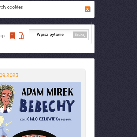
ych cookies
Szukaj
up:
09.2023