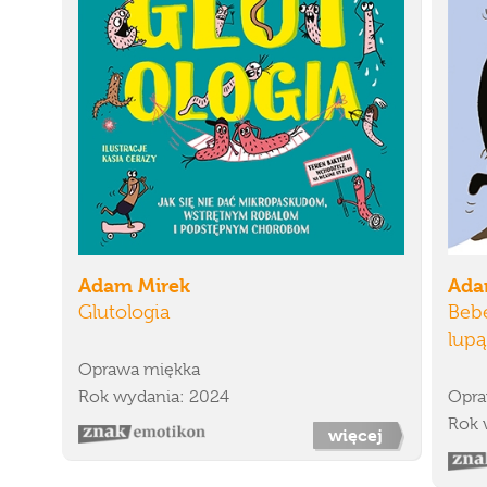
Adam Mirek
Ada
Glutologia
Bebe
lupą
Oprawa miękka
Rok wydania: 2024
Opra
Rok 
więcej