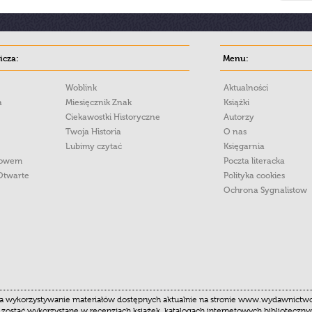
cza:
Menu:
Woblink
Aktualności
a
Miesięcznik Znak
Książki
Ciekawostki Historyczne
Autorzy
Twoja Historia
O nas
Lubimy czytać
Księgarnia
łowem
Poczta literacka
Otwarte
Polityka cookies
Ochrona Sygnalistow
 wykorzystywanie materiałów dostępnych aktualnie na stronie www.wydawnictwoznak
 zostać wykorzystane w recenzjach książek, katalogach internetowych biblioteczn