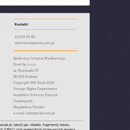
Kontakt:
12 619 95 00
sekretariat@znak.com.pl
Społeczny Instytut Wydawniczy
Znak Sp. z o.o.,
ul. Kościuszki 37,
30-105 Kraków
Copyright SIW Znak 2014
Foreign Rights Department
Inspektor Ochrony Danych
Osobowych
Magdalena Heczko
e-mail:
iodo@znak.com.pl
.pl, takich jak: okładki, fragmenty tekstu,
ych (OPAC) oraz materiałach promujących legalną