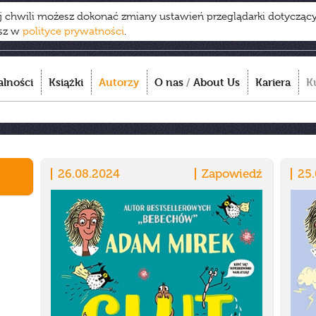
ej chwili możesz dokonać zmiany ustawień przeglądarki dotycząc
esz w
polityce prywatności
.
alności
Książki
Autorzy
O nas
/
About Us
Kariera
K
26.08.2024
Zapowiedź
25.