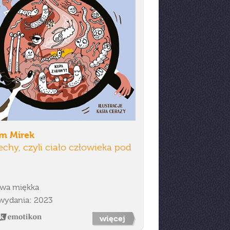
m Mirek
chy, czyli ciało człowieka pod
wa miękka
wydania: 2023
więcej