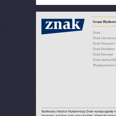
Grupa Wydawni
Znak
Znak Literanov
Znak Horyzont
Znak Emotikon
Znak Koncept
Znak JednymS
Wydawnictwo 
Społeczny Instytut Wydawniczy Znak wyraża zgodę na
biogramy autorów oraz opisy książek. Materiały mogą