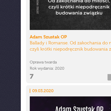
Adam Szustak OP
Ballady i Romanse. Od zakochania do m
czyli krótki niepodręcznik budowania 
Oprawa twarda
Rok wydania: 2020
09.03.2020