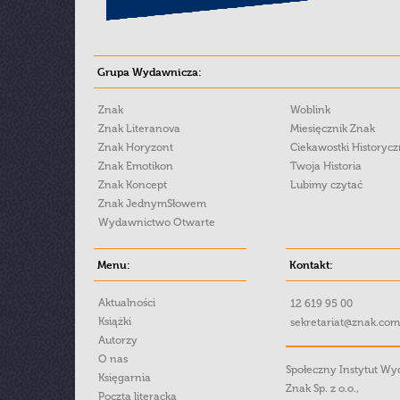
Grupa Wydawnicza:
Znak
Woblink
Znak Literanova
Miesięcznik Znak
Znak Horyzont
Ciekawostki Historyc
Znak Emotikon
Twoja Historia
Znak Koncept
Lubimy czytać
Znak JednymSłowem
Wydawnictwo Otwarte
Menu:
Kontakt:
Aktualności
12 619 95 00
Książki
sekretariat@znak.com
Autorzy
O nas
Społeczny Instytut W
Księgarnia
Znak Sp. z o.o.,
Poczta literacka