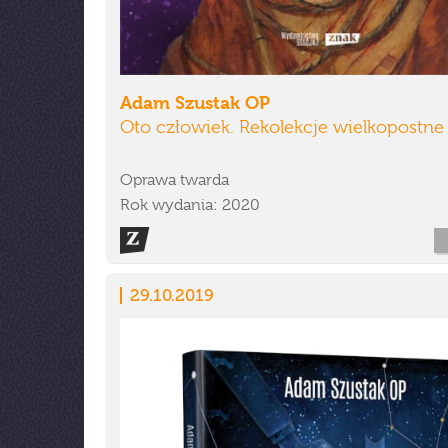
Adam Szustak OP
Oto człowiek. Rekolekcje wielkopostne
Oprawa twarda
Rok wydania: 2020
29.10.2019