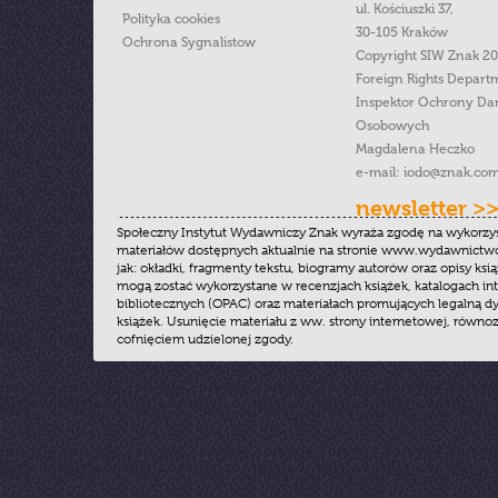
ul. Kościuszki 37,
Polityka cookies
30-105 Kraków
Ochrona Sygnalistow
Copyright SIW Znak 2
Foreign Rights Depart
Inspektor Ochrony Da
Osobowych
Magdalena Heczko
e-mail:
iodo@znak.com
newsletter >
Społeczny Instytut Wydawniczy Znak wyraża zgodę na wykorzy
materiałów dostępnych aktualnie na stronie www.wydawnictwoz
jak: okładki, fragmenty tekstu, biogramy autorów oraz opisy ksią
mogą zostać wykorzystane w recenzjach książek, katalogach i
bibliotecznych (OPAC) oraz materiałach promujących legalną dy
książek. Usunięcie materiału z ww. strony internetowej, równoz
cofnięciem udzielonej zgody.