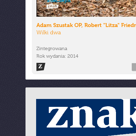
Adam Szustak OP, Robert "Litza" Fried
Wilki dwa
Zintegrowana
Rok wydania: 2014