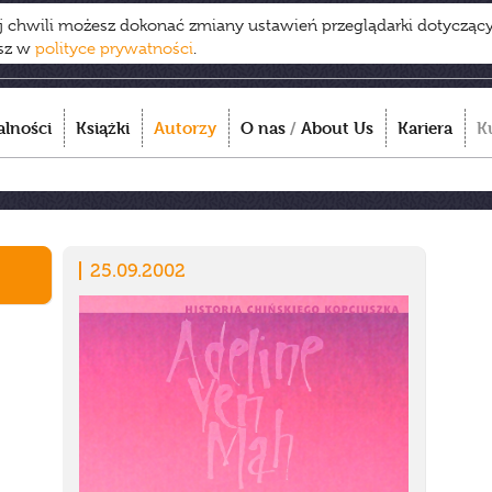
ej chwili możesz dokonać zmiany ustawień przeglądarki dotycząc
esz w
polityce prywatności
.
alności
Książki
Autorzy
O nas
/
About Us
Kariera
K
25.09.2002