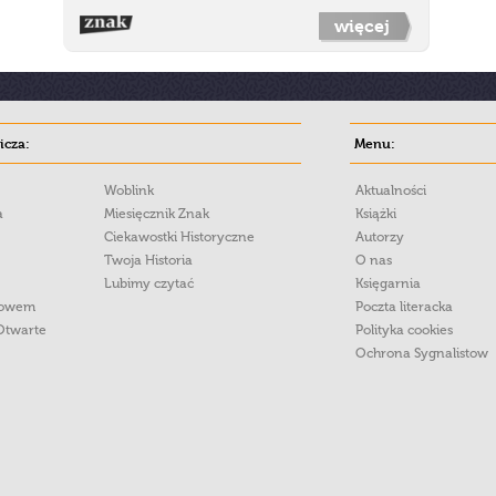
więcej
cza:
Menu:
Woblink
Aktualności
a
Miesięcznik Znak
Książki
Ciekawostki Historyczne
Autorzy
Twoja Historia
O nas
Lubimy czytać
Księgarnia
łowem
Poczta literacka
Otwarte
Polityka cookies
Ochrona Sygnalistow