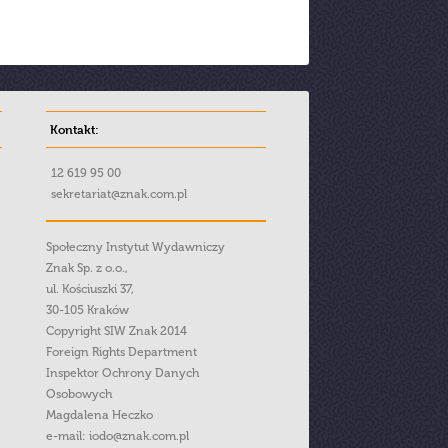
Kontakt:
12 619 95 00
sekretariat@znak.com.pl
Społeczny Instytut Wydawniczy
Znak Sp. z o.o.,
ul. Kościuszki 37,
30-105 Kraków
Copyright SIW Znak 2014
Foreign Rights Department
Inspektor Ochrony Danych
Osobowych
Magdalena Heczko
e-mail:
iodo@znak.com.pl