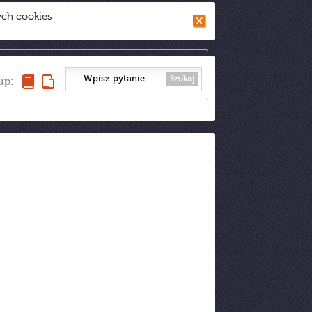
ych cookies
Szukaj
up: