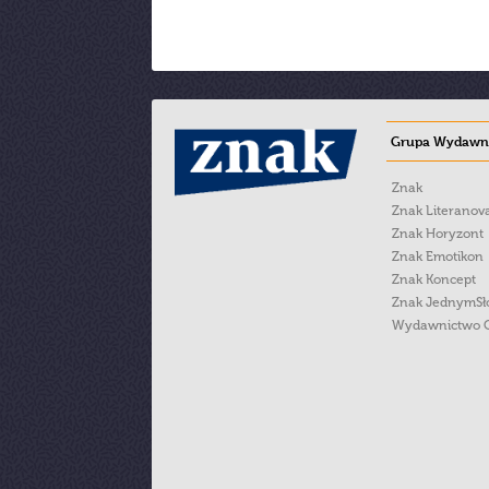
Grupa Wydawni
Znak
Znak Literanov
Znak Horyzont
Znak Emotikon
Znak Koncept
Znak JednymS
Wydawnictwo 