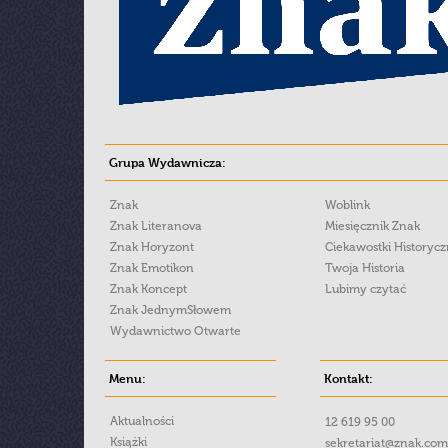
Grupa Wydawnicza:
Znak
Woblink
Znak Literanova
Miesięcznik Znak
Znak Horyzont
Ciekawostki Historyc
Znak Emotikon
Twoja Historia
Znak Koncept
Lubimy czytać
Znak JednymSłowem
Wydawnictwo Otwarte
Menu:
Kontakt:
Aktualności
12 619 95 00
Książki
sekretariat@znak.com