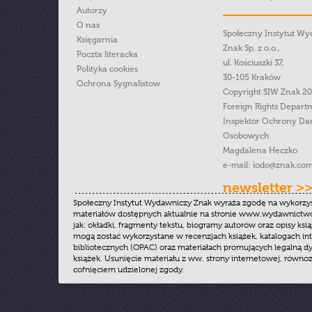
Autorzy
O nas
Społeczny Instytut W
Księgarnia
Znak Sp. z o.o.,
Poczta literacka
ul. Kościuszki 37,
Polityka cookies
30-105 Kraków
Ochrona Sygnalistow
Copyright SIW Znak 2
Foreign Rights Depart
Inspektor Ochrony Da
Osobowych
Magdalena Heczko
e-mail:
iodo@znak.com
newsletter >
Społeczny Instytut Wydawniczy Znak wyraża zgodę na wykorzy
materiałów dostępnych aktualnie na stronie www.wydawnictwoz
jak: okładki, fragmenty tekstu, biogramy autorów oraz opisy ksią
mogą zostać wykorzystane w recenzjach książek, katalogach i
bibliotecznych (OPAC) oraz materiałach promujących legalną dy
książek. Usunięcie materiału z ww. strony internetowej, równoz
cofnięciem udzielonej zgody.