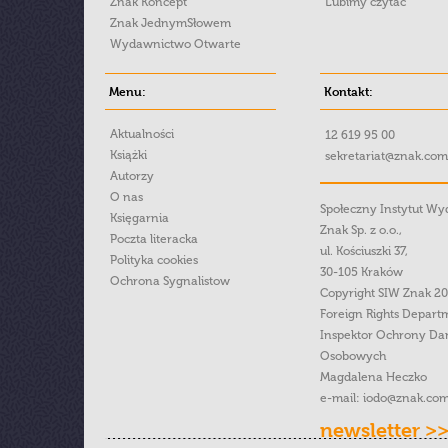
Znak Koncept
Lubimy czytać
Znak JednymSłowem
Wydawnictwo Otwarte
Menu:
Kontakt:
Aktualności
12 619 95 00
Książki
sekretariat@znak.com
Autorzy
O nas
Społeczny Instytut W
Księgarnia
Znak Sp. z o.o.,
Poczta literacka
ul. Kościuszki 37,
Polityka cookies
30-105 Kraków
Ochrona Sygnalistow
Copyright SIW Znak 2
Foreign Rights Depart
Inspektor Ochrony Da
Osobowych
Magdalena Heczko
e-mail:
iodo@znak.com
newsletter >