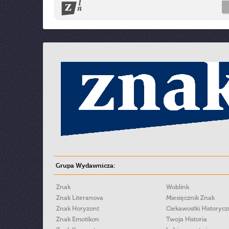
Grupa Wydawnicza:
Znak
Woblink
Znak Literanova
Miesięcznik Znak
Znak Horyzont
Ciekawostki Historyc
Znak Emotikon
Twoja Historia