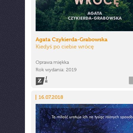
Agata Czykierda-Grabowska
Kiedyś po ciebie wrócę
Oprawa miękka
Rok wydania: 2019
16.07.2018