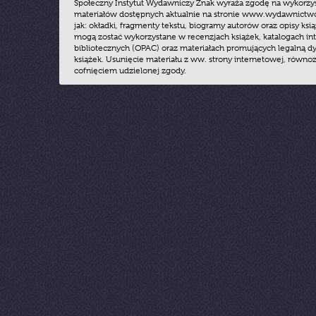
Społeczny Instytut Wydawniczy Znak wyraża zgodę na wykorzy
materiałów dostępnych aktualnie na stronie www.wydawnictwoz
jak: okładki, fragmenty tekstu, biogramy autorów oraz opisy ksią
mogą zostać wykorzystane w recenzjach książek, katalogach i
bibliotecznych (OPAC) oraz materiałach promujących legalną dy
książek. Usunięcie materiału z ww. strony internetowej, równoz
cofnięciem udzielonej zgody.