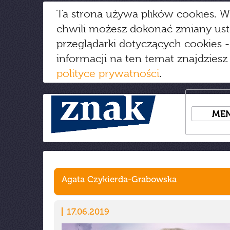
Ta strona używa plików cookies. W
chwili możesz dokonać zmiany us
przeglądarki dotyczących cookies
-
informacji na ten temat znajdziesz
polityce prywatności
.
ME
Agata Czykierda-Grabowska
17.06.2019