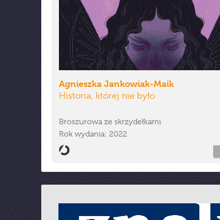
Agnieszka Jankowiak-Maik
Historia, której nie było
Broszurowa ze skrzydełkami
Rok wydania: 2022