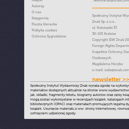
Książki
sekretariat@znak.com
Autorzy
O nas
Społeczny Instytut W
Księgarnia
Znak Sp. z o.o.,
Poczta literacka
ul. Kościuszki 37,
Polityka cookies
30-105 Kraków
Ochrona Sygnalistow
Copyright SIW Znak 2
Foreign Rights Depart
Inspektor Ochrony Da
Osobowych
Magdalena Heczko
e-mail:
iodo@znak.com
newsletter >
Społeczny Instytut Wydawniczy Znak wyraża zgodę na wykorzy
materiałów dostępnych aktualnie na stronie www.wydawnictwoz
jak: okładki, fragmenty tekstu, biogramy autorów oraz opisy ksią
mogą zostać wykorzystane w recenzjach książek, katalogach i
bibliotecznych (OPAC) oraz materiałach promujących legalną dy
książek. Usunięcie materiału z ww. strony internetowej, równoz
cofnięciem udzielonej zgody.