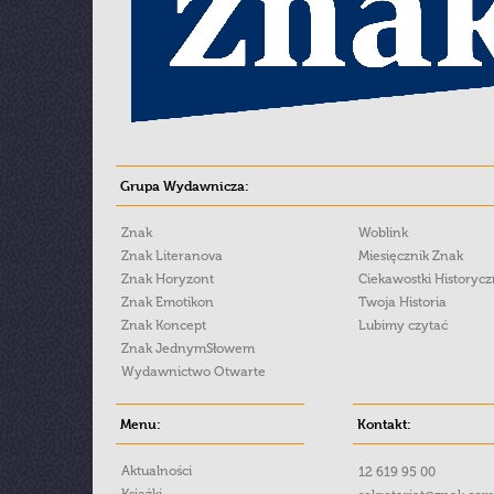
Grupa Wydawnicza:
Znak
Woblink
Znak Literanova
Miesięcznik Znak
Znak Horyzont
Ciekawostki Historyc
Znak Emotikon
Twoja Historia
Znak Koncept
Lubimy czytać
Znak JednymSłowem
Wydawnictwo Otwarte
Menu:
Kontakt:
Aktualności
12 619 95 00