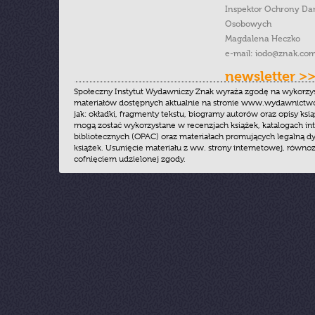
Inspektor Ochrony Da
Osobowych
Magdalena Heczko
e-mail:
iodo@znak.com
newsletter >
Społeczny Instytut Wydawniczy Znak wyraża zgodę na wykorzy
materiałów dostępnych aktualnie na stronie www.wydawnictwoz
jak: okładki, fragmenty tekstu, biogramy autorów oraz opisy ksią
mogą zostać wykorzystane w recenzjach książek, katalogach i
bibliotecznych (OPAC) oraz materiałach promujących legalną dy
książek. Usunięcie materiału z ww. strony internetowej, równoz
cofnięciem udzielonej zgody.