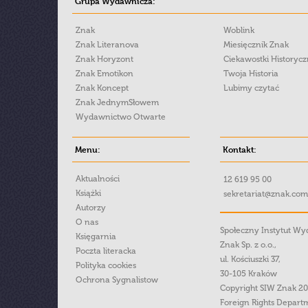
Grupa Wydawnicza:
Znak
Woblink
Znak Literanova
Miesięcznik Znak
Znak Horyzont
Ciekawostki Historyc
Znak Emotikon
Twoja Historia
Znak Koncept
Lubimy czytać
Znak JednymSłowem
Wydawnictwo Otwarte
Menu:
Kontakt:
Aktualności
12 619 95 00
Książki
sekretariat@znak.com
Autorzy
O nas
Społeczny Instytut W
Księgarnia
Znak Sp. z o.o.,
Poczta literacka
ul. Kościuszki 37,
Polityka cookies
30-105 Kraków
Ochrona Sygnalistow
Copyright SIW Znak 2
Foreign Rights Depart