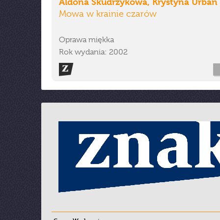
Aldona Skudrzykowa, Krystyna Urban
Mowa w krainie czarów
Oprawa miękka
Rok wydania: 2002