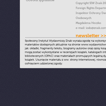
Ochrona Sygnalistow
Copyright SIW Znak 2
Foreign Rights Depart
Inspektor Ochrony Da
Osobowych
Magdalena Heczko
e-mail:
iodo@znak.com
newsletter >
Społeczny Instytut Wydawniczy Znak wyraża zgodę na wykorzy
materiałów dostępnych aktualnie na stronie www.wydawnictwoz
jak: okładki, fragmenty tekstu, biogramy autorów oraz opisy ksią
mogą zostać wykorzystane w recenzjach książek, katalogach i
bibliotecznych (OPAC) oraz materiałach promujących legalną dy
książek. Usunięcie materiału z ww. strony internetowej, równoz
cofnięciem udzielonej zgody.