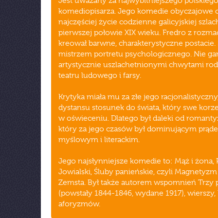
Jest uważany za najwybitniejszego polskieg
komediopisarza. Jego komedie obyczajowe o
najczęściej życie codzienne galicyjskiej szla
pierwszej połowie XIX wieku. Fredro z rozm
kreował barwne, charakterystyczne postacie. S
mistrzem portretu psychologicznego. Nie gar
artystycznie uszlachetnionymi chwytami ro
teatru ludowego i farsy.
Krytyka miała mu za złe jego racjonalistyczny
dystansu stosunek do świata, który swe korz
w oświeceniu. Dlatego był daleki od romant
który za jego czasów był dominującym prąd
myślowym i literackim.
Jego najsłynniejsze komedie to: Mąż i żona,
Jowialski, Śluby panieńskie, czyli Magnetyzm 
Zemsta. Był także autorem wspomnień Trzy p
(powstały 1844-1846, wydane 1917), wierszy, 
aforyzmów.