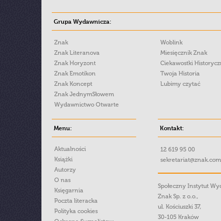
Grupa Wydawnicza:
Znak
Woblink
Znak Literanova
Miesięcznik Znak
Znak Horyzont
Ciekawostki Historyc
Znak Emotikon
Twoja Historia
Znak Koncept
Lubimy czytać
Znak JednymSłowem
Wydawnictwo Otwarte
Menu:
Kontakt:
Aktualności
12 619 95 00
Książki
sekretariat@znak.com
Autorzy
O nas
Społeczny Instytut W
Księgarnia
Znak Sp. z o.o.,
Poczta literacka
ul. Kościuszki 37,
Polityka cookies
30-105 Kraków