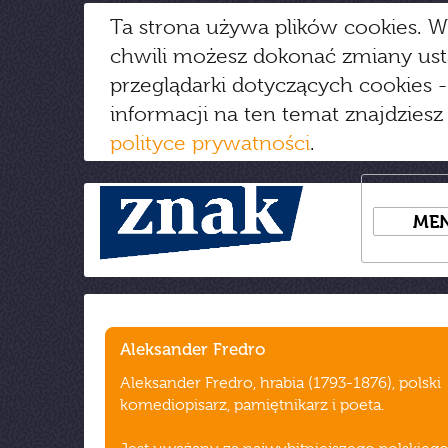
Ta strona używa plików cookies. W
chwili możesz dokonać zmiany us
przeglądarki dotyczących cookies
-
informacji na ten temat znajdziesz
polityce prywatności
.
ME
Aleksander Fredro
Aleksander Fredro, hrabia (1793-1876), polski
komediopisarz, pamiętnikarz i poeta.