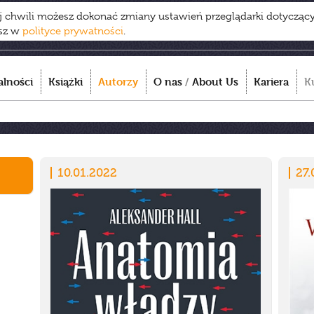
ej chwili możesz dokonać zmiany ustawień przeglądarki dotycząc
esz w
polityce prywatności
.
alności
Książki
Autorzy
O nas
/
About Us
Kariera
K
10.01.2022
27.