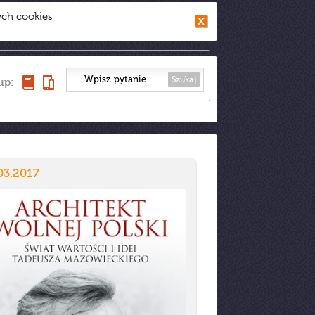
ych cookies
Szukaj
up:
03.2017