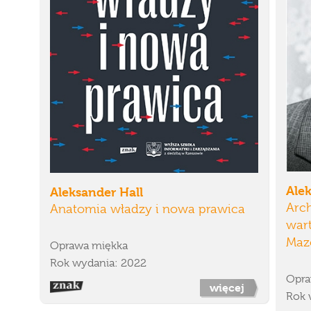
Alek
Aleksander Hall
Arch
Anatomia władzy i nowa prawica
wart
Maz
Oprawa miękka
Rok wydania: 2022
Opra
więcej
Rok 