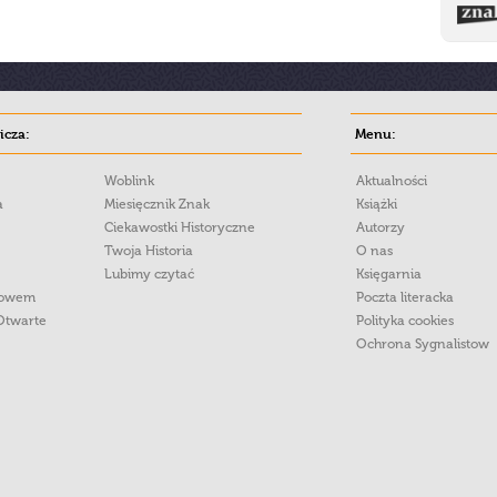
cza:
Menu:
Woblink
Aktualności
a
Miesięcznik Znak
Książki
Ciekawostki Historyczne
Autorzy
Twoja Historia
O nas
Lubimy czytać
Księgarnia
łowem
Poczta literacka
Otwarte
Polityka cookies
Ochrona Sygnalistow