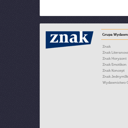
Grupa Wydawni
Znak
Znak Literanov
Znak Horyzont
Znak Emotikon
Znak Koncept
Znak JednymS
Wydawnictwo 