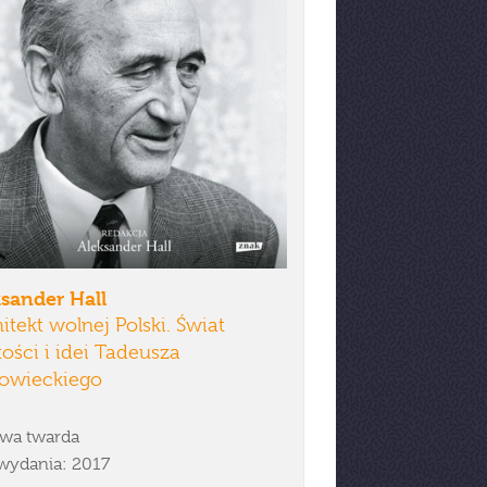
sander Hall
itekt wolnej Polski. Świat
ości i idei Tadeusza
owieckiego
wa twarda
wydania: 2017