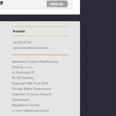
więcej
Kontakt:
12 619 95 00
sekretariat@znak.com.pl
Społeczny Instytut Wydawniczy
Znak Sp. z o.o.,
ul. Kościuszki 37,
30-105 Kraków
Copyright SIW Znak 2014
Foreign Rights Department
Inspektor Ochrony Danych
Osobowych
Magdalena Heczko
e-mail:
iodo@znak.com.pl