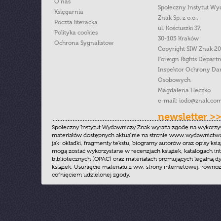
O nas
Społeczny Instytut W
Księgarnia
Znak Sp. z o.o.,
Poczta literacka
ul. Kościuszki 37,
Polityka cookies
30-105 Kraków
Ochrona Sygnalistow
Copyright SIW Znak 2
Foreign Rights Depart
Inspektor Ochrony Da
Osobowych
Magdalena Heczko
e-mail:
iodo@znak.com
newsletter >
Społeczny Instytut Wydawniczy Znak wyraża zgodę na wykorzy
materiałów dostępnych aktualnie na stronie www.wydawnictwoz
jak: okładki, fragmenty tekstu, biogramy autorów oraz opisy ksią
mogą zostać wykorzystane w recenzjach książek, katalogach i
bibliotecznych (OPAC) oraz materiałach promujących legalną dy
książek. Usunięcie materiału z ww. strony internetowej, równoz
cofnięciem udzielonej zgody.