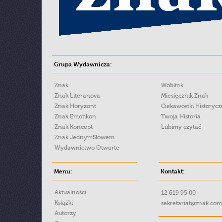
Grupa Wydawnicza:
Znak
Woblink
Znak Literanova
Miesięcznik Znak
Znak Horyzont
Ciekawostki Historyc
Znak Emotikon
Twoja Historia
Znak Koncept
Lubimy czytać
Znak JednymSłowem
Wydawnictwo Otwarte
Menu:
Kontakt:
Aktualności
12 619 95 00
Książki
sekretariat@znak.com
Autorzy