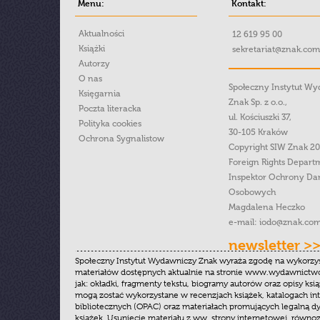
Menu:
Kontakt:
Aktualności
12 619 95 00
Książki
sekretariat@znak.com
Autorzy
O nas
Społeczny Instytut W
Księgarnia
Znak Sp. z o.o.,
Poczta literacka
ul. Kościuszki 37,
Polityka cookies
30-105 Kraków
Ochrona Sygnalistow
Copyright SIW Znak 2
Foreign Rights Depart
Inspektor Ochrony Da
Osobowych
Magdalena Heczko
e-mail:
iodo@znak.com
newsletter >
Społeczny Instytut Wydawniczy Znak wyraża zgodę na wykorzy
materiałów dostępnych aktualnie na stronie www.wydawnictwoz
jak: okładki, fragmenty tekstu, biogramy autorów oraz opisy ksią
mogą zostać wykorzystane w recenzjach książek, katalogach i
bibliotecznych (OPAC) oraz materiałach promujących legalną dy
książek. Usunięcie materiału z ww. strony internetowej, równoz