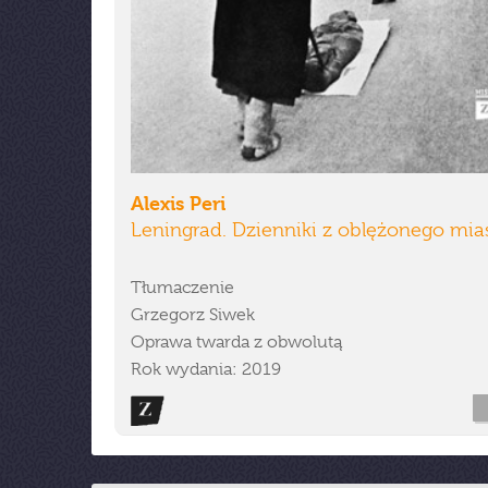
Alexis Peri
Leningrad. Dzienniki z oblężonego mia
Tłumaczenie
Grzegorz Siwek
Oprawa twarda z obwolutą
Rok wydania: 2019