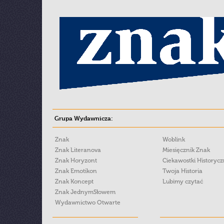
Grupa Wydawnicza:
Znak
Woblink
Znak Literanova
Miesięcznik Znak
Znak Horyzont
Ciekawostki Historyc
Znak Emotikon
Twoja Historia
Znak Koncept
Lubimy czytać
Znak JednymSłowem
Wydawnictwo Otwarte