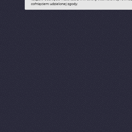
cofnięciem udzielonej zgody.