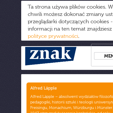
Ta strona używa plików cookies. W
chwili możesz dokonać zmiany us
przeglądarki dotyczących cookies
-
informacji na ten temat znajdziesz
polityce prywatności
.
ME
Alfred Läpple
Alfred Läpple – absolwent wydziałów filozofii
pedagogiki, historii sztuki i teologii uniwers
Freisingu, Monachium, Würzburgu i Münster