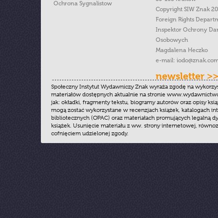
Ochrona Sygnalistow
Copyright SIW Znak 2
Foreign Rights Depart
Inspektor Ochrony Da
Osobowych
Magdalena Heczko
e-mail:
iodo@znak.com
newsletter >
Społeczny Instytut Wydawniczy Znak wyraża zgodę na wykorzy
materiałów dostępnych aktualnie na stronie www.wydawnictwoz
jak: okładki, fragmenty tekstu, biogramy autorów oraz opisy ksią
mogą zostać wykorzystane w recenzjach książek, katalogach i
bibliotecznych (OPAC) oraz materiałach promujących legalną dy
książek. Usunięcie materiału z ww. strony internetowej, równoz
cofnięciem udzielonej zgody.