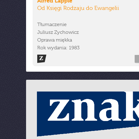
Alfred Läpple
Od Księgi Rodzaju do Ewangelii
Tłumaczenie
Juliusz Zychowicz
Oprawa miękka
Rok wydania: 1983