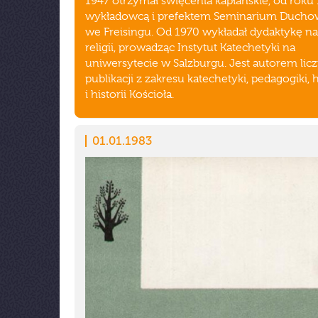
1947 otrzymał święcenia kapłańskie, od roku 
wykładowcą i prefektem Seminarium Duch
we Freisingu. Od 1970 wykładał dydaktykę n
religii, prowadząc Instytut Katechetyki na
uniwersytecie w Salzburgu. Jest autorem lic
publikacji z zakresu katechetyki, pedagogiki, 
i historii Kościoła.
01.01.1983