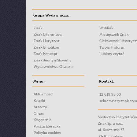
Grupa Wydawnicza:
Znak
Woblink
Znak Literanova
Miesięcznik Znak
Znak Horyzont
Ciekawostki Historyc
Znak Emotikon
Twoja Historia
Znak Koncept
Lubimy czytać
Znak JednymSłowem
Wydawnictwo Otwarte
Menu:
Kontakt:
Aktualności
12 619 95 00
Książki
sekretariat@znak.com
Autorzy
O nas
Społeczny Instytut W
Księgarnia
Znak Sp. z o.o.,
Poczta literacka
ul. Kościuszki 37,
Polityka cookies
30-105 Kraków