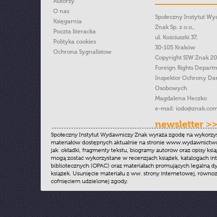
Autorzy
O nas
Społeczny Instytut W
Księgarnia
Znak Sp. z o.o.,
Poczta literacka
ul. Kościuszki 37,
Polityka cookies
30-105 Kraków
Ochrona Sygnalistow
Copyright SIW Znak 2
Foreign Rights Depart
Inspektor Ochrony Da
Osobowych
Magdalena Heczko
e-mail:
iodo@znak.com
newsletter >
Społeczny Instytut Wydawniczy Znak wyraża zgodę na wykorzy
materiałów dostępnych aktualnie na stronie www.wydawnictwoz
jak: okładki, fragmenty tekstu, biogramy autorów oraz opisy ksią
mogą zostać wykorzystane w recenzjach książek, katalogach i
bibliotecznych (OPAC) oraz materiałach promujących legalną dy
książek. Usunięcie materiału z ww. strony internetowej, równoz
cofnięciem udzielonej zgody.