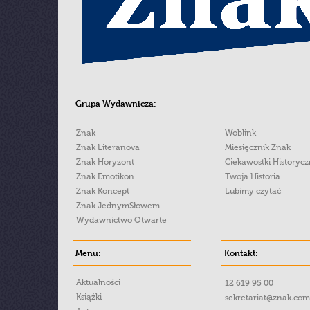
Grupa Wydawnicza:
Znak
Woblink
Znak Literanova
Miesięcznik Znak
Znak Horyzont
Ciekawostki Historyc
Znak Emotikon
Twoja Historia
Znak Koncept
Lubimy czytać
Znak JednymSłowem
Wydawnictwo Otwarte
Menu:
Kontakt:
Aktualności
12 619 95 00
Książki
sekretariat@znak.com