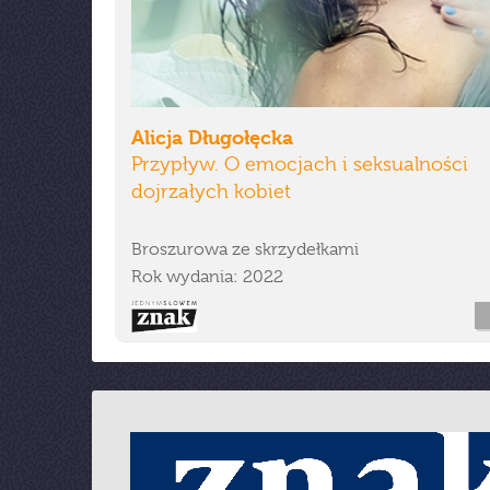
Alicja Długołęcka
Przypływ. O emocjach i seksualności
dojrzałych kobiet
Broszurowa ze skrzydełkami
Rok wydania: 2022