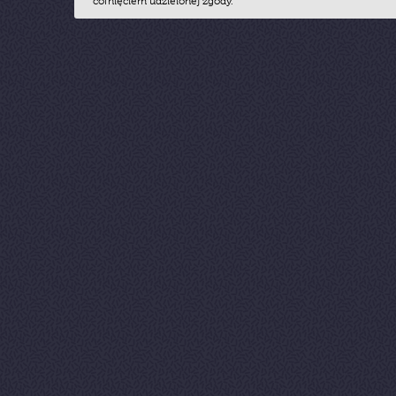
cofnięciem udzielonej zgody.