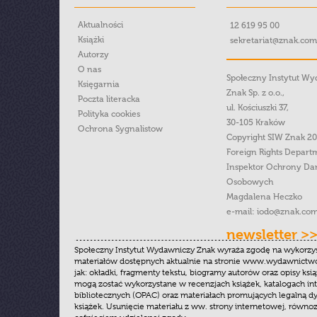
Aktualności
12 619 95 00
Książki
sekretariat@znak.com
Autorzy
O nas
Społeczny Instytut W
Księgarnia
Znak Sp. z o.o.,
Poczta literacka
ul. Kościuszki 37,
Polityka cookies
30-105 Kraków
Ochrona Sygnalistow
Copyright SIW Znak 2
Foreign Rights Depart
Inspektor Ochrony Da
Osobowych
Magdalena Heczko
e-mail:
iodo@znak.com
newsletter >
Społeczny Instytut Wydawniczy Znak wyraża zgodę na wykorzy
materiałów dostępnych aktualnie na stronie www.wydawnictwoz
jak: okładki, fragmenty tekstu, biogramy autorów oraz opisy ksią
mogą zostać wykorzystane w recenzjach książek, katalogach i
bibliotecznych (OPAC) oraz materiałach promujących legalną dy
książek. Usunięcie materiału z ww. strony internetowej, równoz