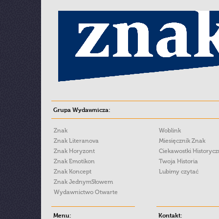
Grupa Wydawnicza:
Znak
Woblink
Znak Literanova
Miesięcznik Znak
Znak Horyzont
Ciekawostki Historyc
Znak Emotikon
Twoja Historia
Znak Koncept
Lubimy czytać
Znak JednymSłowem
Wydawnictwo Otwarte
Menu:
Kontakt: