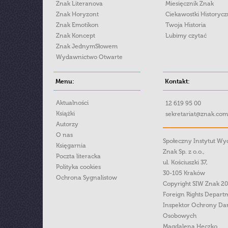
Znak Literanova
Miesięcznik Znak
Znak Horyzont
Ciekawostki Historyc
Znak Emotikon
Twoja Historia
Znak Koncept
Lubimy czytać
Znak JednymSłowem
Wydawnictwo Otwarte
Menu:
Kontakt:
Aktualności
12 619 95 00
Książki
sekretariat@znak.com
Autorzy
O nas
Społeczny Instytut W
Księgarnia
Znak Sp. z o.o.,
Poczta literacka
ul. Kościuszki 37,
Polityka cookies
30-105 Kraków
Ochrona Sygnalistow
Copyright SIW Znak 2
Foreign Rights Depart
Inspektor Ochrony Da
Osobowych
Magdalena Heczko