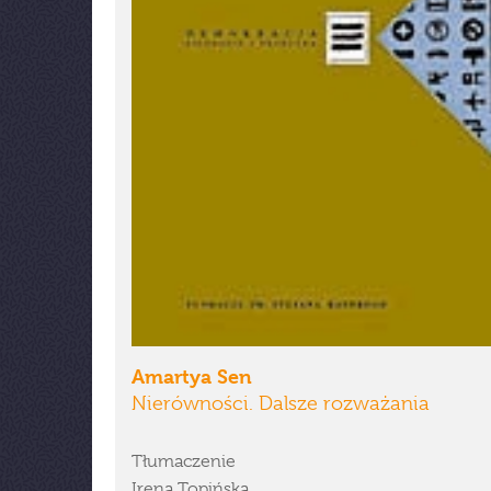
Amartya Sen
Nierówności. Dalsze rozważania
Tłumaczenie
Irena Topińska