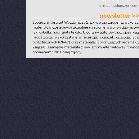
e-mail:
iodo@znak.com
newsletter >
Społeczny Instytut Wydawniczy Znak wyraża zgodę na wykorzy
materiałów dostępnych aktualnie na stronie www.wydawnictwoz
jak: okładki, fragmenty tekstu, biogramy autorów oraz opisy ksią
mogą zostać wykorzystane w recenzjach książek, katalogach i
bibliotecznych (OPAC) oraz materiałach promujących legalną dy
książek. Usunięcie materiału z ww. strony internetowej, równoz
cofnięciem udzielonej zgody.