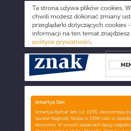
Ta strona używa plików cookies. W
chwili możesz dokonać zmiany us
przeglądarki dotyczących cookies
-
informacji na ten temat znajdziesz
polityce prywatności
.
ME
Amartya Sen
Amartya Kumar Sen (ur. 1933), ekonomista ind
laureat Nagrody Nobla w 1998 roku w dziedz
ekonomii. W swoich badaniach łączy zagadni