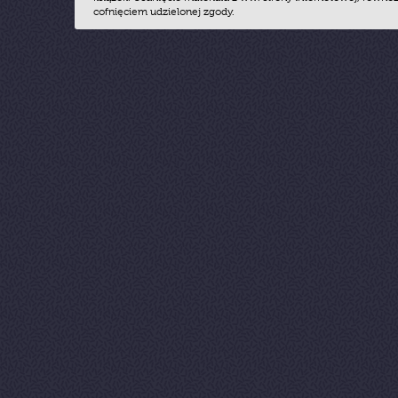
cofnięciem udzielonej zgody.