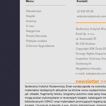
Menu:
Kontakt:
Aktualności
12 619 95 00
Książki
sekretariat@znak.com
Autorzy
O nas
Społeczny Instytut W
Księgarnia
Znak Sp. z o.o.,
Poczta literacka
ul. Kościuszki 37,
Polityka cookies
30-105 Kraków
Ochrona Sygnalistow
Copyright SIW Znak 2
Foreign Rights Depart
Inspektor Ochrony Da
Osobowych
Magdalena Heczko
e-mail:
iodo@znak.com
newsletter >
Społeczny Instytut Wydawniczy Znak wyraża zgodę na wykorzy
materiałów dostępnych aktualnie na stronie www.wydawnictwoz
jak: okładki, fragmenty tekstu, biogramy autorów oraz opisy ksią
mogą zostać wykorzystane w recenzjach książek, katalogach i
bibliotecznych (OPAC) oraz materiałach promujących legalną dy
książek. Usunięcie materiału z ww. strony internetowej, równoz