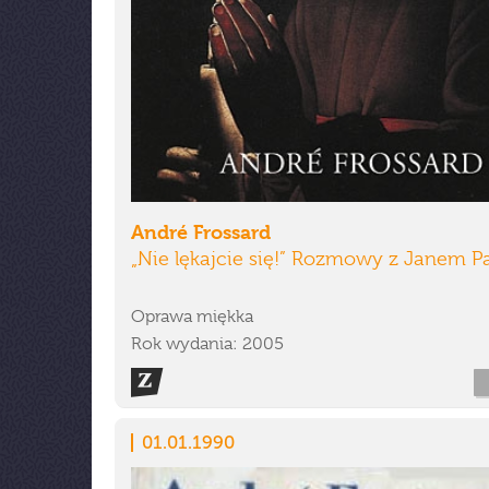
André Frossard
„Nie lękajcie się!” Rozmowy z Janem P
Oprawa miękka
Rok wydania: 2005
01.01.1990