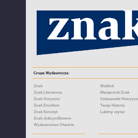
Grupa Wydawnicza:
Znak
Woblink
Znak Literanova
Miesięcznik Znak
Znak Horyzont
Ciekawostki Historyc
Znak Emotikon
Twoja Historia
Znak Koncept
Lubimy czytać
Znak JednymSłowem
Wydawnictwo Otwarte