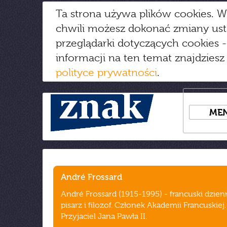
Ta strona używa plików cookies. W
chwili możesz dokonać zmiany us
przeglądarki dotyczących cookies
-
informacji na ten temat znajdziesz
polityce prywatności
.
ME
André Frossard
André Frossard (1915-1995) - francuski dzienn
pisarz i filozof. Członek Akademii Francuskiej.
Przyjaciel Jana Pawła II.