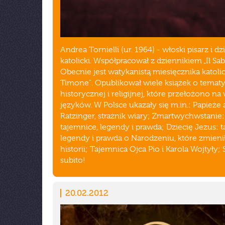
Andrea Tornielli (ur. 1964) - włoski pisarz i d
katolicki. Współpracował z dziennikiem „Il Sab
Obecnie jest watykanistą miesięcznika katolic
Timone". Opublikował wiele książek o temat
historycznej i religijnej, które przełożono na
języków. W Polsce ukazały się m.in.: Papieże 
Ratzinger, strażnik wiary; Zmartwychwstanie:
tajemnice, legendy i prawda; Dziecię Jezus: 
legendy i prawda o Narodzeniu, które zmieni
historii; Tajemnica Ojca Pio i Karola Wojtyły;
subito!
20.02.2012