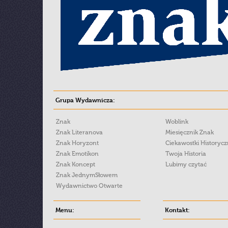
Grupa Wydawnicza:
Znak
Woblink
Znak Literanova
Miesięcznik Znak
Znak Horyzont
Ciekawostki Historyc
Znak Emotikon
Twoja Historia
Znak Koncept
Lubimy czytać
Znak JednymSłowem
Wydawnictwo Otwarte
Menu:
Kontakt: