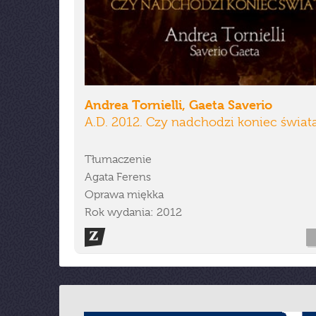
Andrea Tornielli, Gaeta Saverio
A.D. 2012. Czy nadchodzi koniec świat
Tłumaczenie
Agata Ferens
Oprawa miękka
Rok wydania: 2012