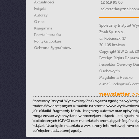
Aktualności
12 619 95 00
Książki
sekretariat@znak.com
Autorzy
O nas
Społeczny Instytut W
Księgarnia
Znak Sp. z o.o.,
Poczta literacka
ul. Kościuszki 37,
Polityka cookies
30-105 Kraków
Ochrona Sygnalistow
Copyright SIW Znak 2
Foreign Rights Depart
Inspektor Ochrony Da
Osobowych
Magdalena Heczko
e-mail:
iodo@znak.com
newsletter >
Społeczny Instytut Wydawniczy Znak wyraża zgodę na wykorzy
materiałów dostępnych aktualnie na stronie www.wydawnictwoz
jak: okładki, fragmenty tekstu, biogramy autorów oraz opisy ksią
mogą zostać wykorzystane w recenzjach książek, katalogach i
bibliotecznych (OPAC) oraz materiałach promujących legalną dy
książek. Usunięcie materiału z ww. strony internetowej, równoz
cofnięciem udzielonej zgody.