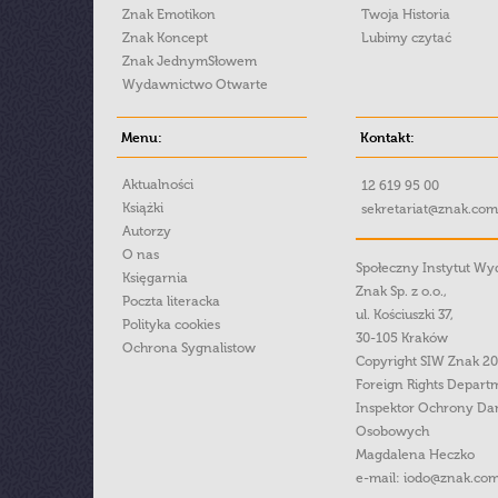
Znak Emotikon
Twoja Historia
Znak Koncept
Lubimy czytać
Znak JednymSłowem
Wydawnictwo Otwarte
Menu:
Kontakt:
Aktualności
12 619 95 00
Książki
sekretariat@znak.com
Autorzy
O nas
Społeczny Instytut W
Księgarnia
Znak Sp. z o.o.,
Poczta literacka
ul. Kościuszki 37,
Polityka cookies
30-105 Kraków
Ochrona Sygnalistow
Copyright SIW Znak 2
Foreign Rights Depart
Inspektor Ochrony Da
Osobowych
Magdalena Heczko
e-mail:
iodo@znak.com