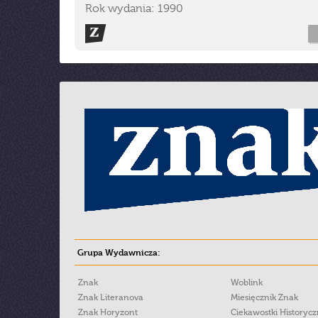
Rok wydania: 1990
Grupa Wydawnicza:
Znak
Woblink
Znak Literanova
Miesięcznik Znak
Znak Horyzont
Ciekawostki Historyc