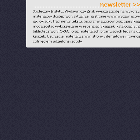
newsletter >
Społeczny Instytut Wydawniczy Znak wyraża zgodę na wykorzy
materiałów dostępnych aktualnie na stronie www.wydawnictwoz
jak: okładki, fragmenty tekstu, biogramy autorów oraz opisy ksią
mogą zostać wykorzystane w recenzjach książek, katalogach i
bibliotecznych (OPAC) oraz materiałach promujących legalną dy
książek. Usunięcie materiału z ww. strony internetowej, równoz
cofnięciem udzielonej zgody.