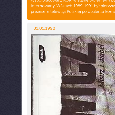
Współpracował z KOR, w stanie wojennym by
internowany. W latach 1989-1991 był pierw
prezesem telewizji Polskiej po obaleniu ko
01.01.1990