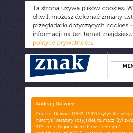
Ta strona używa plików cookies. W
chwili możesz dokonać zmiany us
przeglądarki dotyczących cookies
-
informacji na ten temat znajdziesz
polityce prywatności
.
ME
Andrzej Drawicz
Andrzej Drawicz (1932-1997) krytyk literacki, e
historyk literatury rosyjskiej, tłumacz. Był zw
STS-em i „Tygodnikiem Powszechnym”.