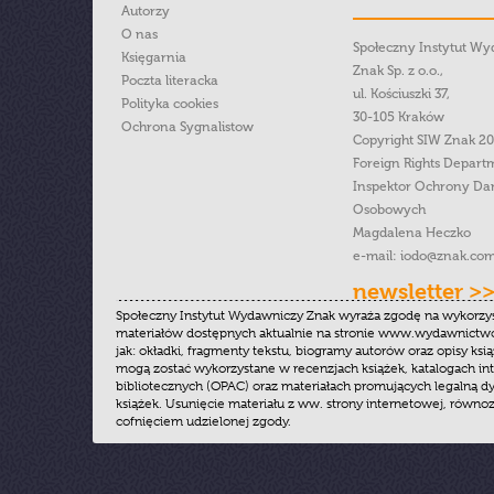
Autorzy
O nas
Społeczny Instytut W
Księgarnia
Znak Sp. z o.o.,
Poczta literacka
ul. Kościuszki 37,
Polityka cookies
30-105 Kraków
Ochrona Sygnalistow
Copyright SIW Znak 2
Foreign Rights Depart
Inspektor Ochrony Da
Osobowych
Magdalena Heczko
e-mail:
iodo@znak.com
newsletter >
Społeczny Instytut Wydawniczy Znak wyraża zgodę na wykorzy
materiałów dostępnych aktualnie na stronie www.wydawnictwoz
jak: okładki, fragmenty tekstu, biogramy autorów oraz opisy ksią
mogą zostać wykorzystane w recenzjach książek, katalogach i
bibliotecznych (OPAC) oraz materiałach promujących legalną dy
książek. Usunięcie materiału z ww. strony internetowej, równoz
cofnięciem udzielonej zgody.