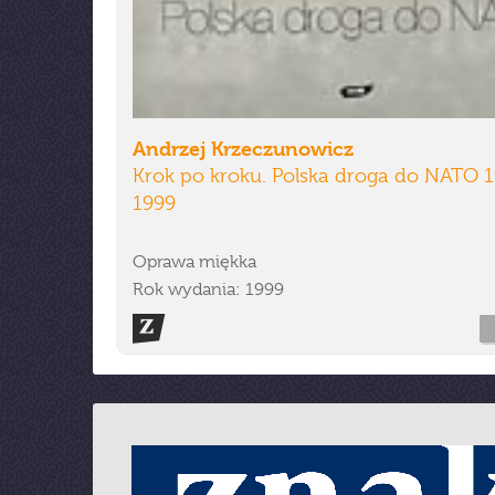
Andrzej Krzeczunowicz
Krok po kroku. Polska droga do NATO 
1999
Oprawa miękka
Rok wydania: 1999