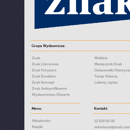
Grupa Wydawnicza:
Znak
Woblink
Znak Literanova
Miesięcznik Znak
Znak Horyzont
Ciekawostki Historyc
Znak Emotikon
Twoja Historia
Znak Koncept
Lubimy czytać
Znak JednymSłowem
Wydawnictwo Otwarte
Menu:
Kontakt:
Aktualności
12 619 95 00
Książki
sekretariat@znak.com