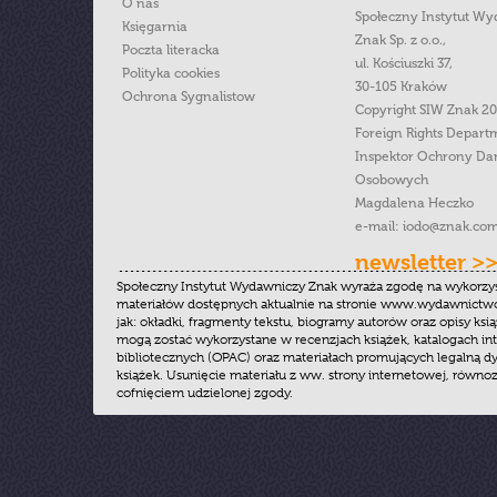
O nas
Społeczny Instytut W
Księgarnia
Znak Sp. z o.o.,
Poczta literacka
ul. Kościuszki 37,
Polityka cookies
30-105 Kraków
Ochrona Sygnalistow
Copyright SIW Znak 2
Foreign Rights Depart
Inspektor Ochrony Da
Osobowych
Magdalena Heczko
e-mail:
iodo@znak.com
newsletter >
Społeczny Instytut Wydawniczy Znak wyraża zgodę na wykorzy
materiałów dostępnych aktualnie na stronie www.wydawnictwoz
jak: okładki, fragmenty tekstu, biogramy autorów oraz opisy ksią
mogą zostać wykorzystane w recenzjach książek, katalogach i
bibliotecznych (OPAC) oraz materiałach promujących legalną dy
książek. Usunięcie materiału z ww. strony internetowej, równoz
cofnięciem udzielonej zgody.