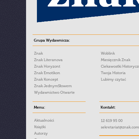
Grupa Wydawnicza:
Znak
Woblink
Znak Literanova
Miesięcznik Znak
Znak Horyzont
Ciekawostki Historyc
Znak Emotikon
Twoja Historia
Znak Koncept
Lubimy czytać
Znak JednymSłowem
Wydawnictwo Otwarte
Menu:
Kontakt:
Aktualności
12 619 95 00
Książki
sekretariat@znak.com
Autorzy