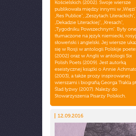
Kościelskich (2002). Swoje wiersze
publikowała między innymi w „Więzi"
„Res Publice", „Zeszytach Literackich",
„Dekadzie Literackiej", „Kresach",
„Tygodniku Powszechnym". Były on
tłumaczone na język niemiecki, rosyj
słoweński i angielski. Jej wiersze uka
się w Rosji w antologii Polskije poete
(2002) oraz w Anglii w antologii Six
Polish Poets (2009). Jest autorką
eseistycznej książki o Annie Achma
(2003), a także prozy inspirowanej
wierszami i biografią Georga Trakla pt
Ślad łyżwy (2007). Należy do
Stowarzyszenia Pisarzy Polskich.
12.09.2016