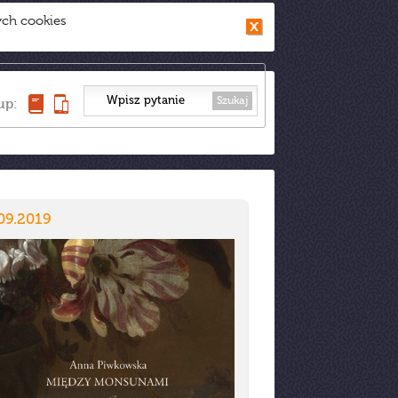
ych cookies
Szukaj
up:
09.2019