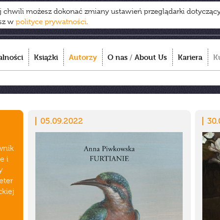
ej chwili możesz dokonać zmiany ustawień przeglądarki dotycząc
esz w
polityce prywatności
.
alności
Książki
Autorzy
O nas
/
About Us
Kariera
K
05.09.2022
30.
wnik
e i
y
eter
ckiej