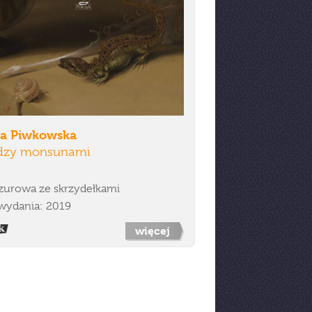
a Piwkowska
dzy monsunami
zurowa ze skrzydełkami
wydania: 2019
więcej