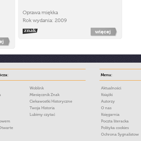
Oprawa miękka
Rok wydania: 2009
więcej
ej
cza:
Menu:
Woblink
Aktualności
a
Miesięcznik Znak
Książki
Ciekawostki Historyczne
Autorzy
Twoja Historia
O nas
Lubimy czytać
Księgarnia
łowem
Poczta literacka
Otwarte
Polityka cookies
Ochrona Sygnalistow