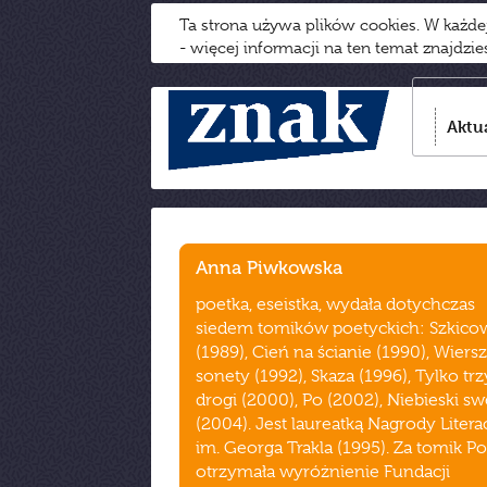
Ta strona używa plików cookies. W każd
- więcej informacji na ten temat znajdzi
Aktu
Anna Piwkowska
poetka, eseistka, wydała dotychczas
siedem tomików poetyckich: Szkico
(1989), Cień na ścianie (1990), Wiersz
sonety (1992), Skaza (1996), Tylko trz
drogi (2000), Po (2002), Niebieski sw
(2004). Jest laureatką Nagrody Litera
im. Georga Trakla (1995). Za tomik Po
otrzymała wyróżnienie Fundacji