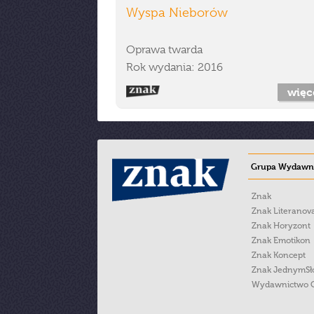
Wyspa Nieborów
Oprawa twarda
Rok wydania: 2016
więc
Grupa Wydawni
Znak
Znak Literanov
Znak Horyzont
Znak Emotikon
Znak Koncept
Znak JednymS
Wydawnictwo 