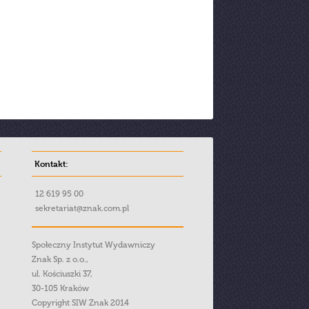
Kontakt:
12 619 95 00
sekretariat@znak.com.pl
Społeczny Instytut Wydawniczy
Znak Sp. z o.o.,
ul. Kościuszki 37,
30-105 Kraków
Copyright SIW Znak 2014