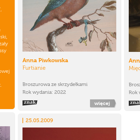
,
e
ski,
zały
ssy
Anna Piwkowska
Ann
Furtianie
Mię
towej
Broszurowa ze skrzydełkami
Bros
.
Rok wydania: 2022
Rok 
więcej
25.05.2009