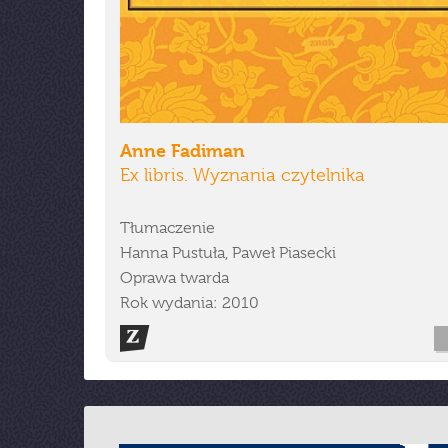
Anne Fadiman
Ex libris. Wyznania czytelnika
Tłumaczenie
Hanna Pustuła, Paweł Piasecki
Oprawa twarda
Rok wydania: 2010