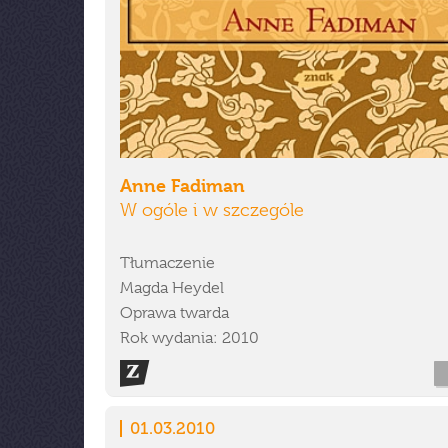
Anne Fadiman
W ogóle i w szczególe
Tłumaczenie
Magda Heydel
Oprawa twarda
Rok wydania: 2010
01.03.2010