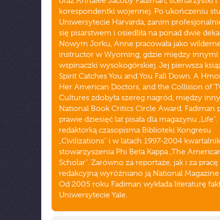
oraz Annalee Jacoby Fadiman, scenarzystki i
korespondentki wojennej. Po ukończeniu st
Uniwersytecie Harvarda, zanim profesjonalnie
się pisarstwem i osiedliła na ponad dwie dek
Nowym Jorku, Anne pracowała jako wildern
instructor w Wyoming, gdzie między innymi
wspinaczki wysokogórskiej. Jej pierwsza ksi
Spirit Catches You and You Fall Down. A Hmo
Her American Doctors, and the Collision of 
Cultures zdobyła szereg nagród, między inn
National Book Critics Circle Award. Fadiman 
prawie dziesięć lat pisała dla magazynu „Life".
redaktorką czasopisma Biblioteki Kongresu
„Civilizations" i w latach 1997-2004 kwartalni
stowarzyszenia Phi Beta Kappa „The America
Scholar". Zarówno za reportaże, jak i za pracę
redakcyjną wyróżniano ją National Magazine
Od 2005 roku Fadiman wykłada literaturę fak
Uniwersytecie Yale.