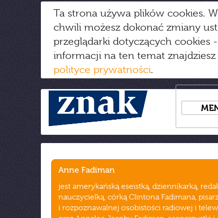
Ta strona używa plików cookies. W
chwili możesz dokonać zmiany us
przeglądarki dotyczących cookies
-
informacji na ten temat znajdziesz
polityce prywatności
.
ME
Anne Fadiman
jest amerykańską eseistką, dziennikarką, redak
nauczycielką, córką Clintona Fadimana, pisarz
i rozpoznawalnej osobistości radiowej i telew