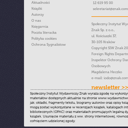
Aktualności
12 619 95 00
Książki
sekretariat@znak.com
Autorzy
O nas
Społeczny Instytut W
Księgarnia
Znak Sp. z o.o.,
Poczta literacka
ul. Kościuszki 37,
Polityka cookies
30-105 Kraków
Ochrona Sygnalistow
Copyright SIW Znak 2
Foreign Rights Depart
Inspektor Ochrony Da
Osobowych
Magdalena Heczko
e-mail:
iodo@znak.com
newsletter >
Społeczny Instytut Wydawniczy Znak wyraża zgodę na wykorzy
materiałów dostępnych aktualnie na stronie www.wydawnictwoz
jak: okładki, fragmenty tekstu, biogramy autorów oraz opisy ksią
mogą zostać wykorzystane w recenzjach książek, katalogach i
bibliotecznych (OPAC) oraz materiałach promujących legalną dy
książek. Usunięcie materiału z ww. strony internetowej, równoz
cofnięciem udzielonej zgody.