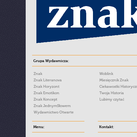
Grupa Wydawnicza:
Znak
Woblink
Znak Literanova
Miesięcznik Znak
Znak Horyzont
Ciekawostki Historyc
Znak Emotikon
Twoja Historia
Znak Koncept
Lubimy czytać
Znak JednymSłowem
Wydawnictwo Otwarte
Menu:
Kontakt: