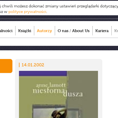
ej chwili możesz dokonać zmiany ustawień przeglądarki dotycząc
esz w
polityce prywatności
.
alności
Książki
Autorzy
O nas
/
About Us
Kariera
K
14.01.2002