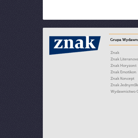
Grupa Wydawni
Znak
Znak Literanov
Znak Horyzont
Znak Emotikon
Znak Koncept
Znak JednymS
Wydawnictwo 