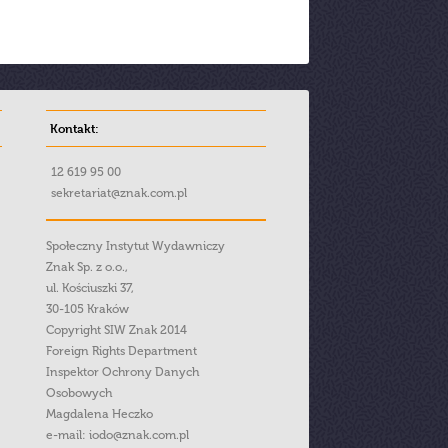
Kontakt:
12 619 95 00
sekretariat@znak.com.pl
Społeczny Instytut Wydawniczy
Znak Sp. z o.o.,
ul. Kościuszki 37,
30-105 Kraków
Copyright SIW Znak 2014
Foreign Rights Department
Inspektor Ochrony Danych
Osobowych
Magdalena Heczko
e-mail:
iodo@znak.com.pl