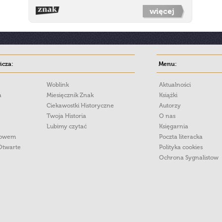
więcej
cza:
Menu:
Woblink
Aktualności
a
Miesięcznik Znak
Książki
Ciekawostki Historyczne
Autorzy
Twoja Historia
O nas
Lubimy czytać
Księgarnia
łowem
Poczta literacka
Otwarte
Polityka cookies
Ochrona Sygnalistow