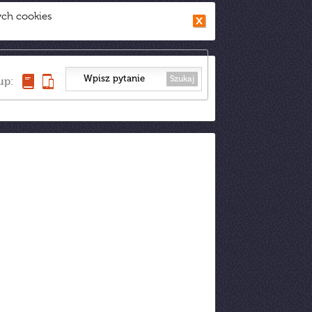
ych cookies
Szukaj
up: