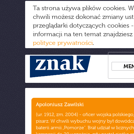
Ta strona używa plików cookies. W
chwili możesz dokonać zmiany us
przeglądarki dotyczących cookies
-
informacji na ten temat znajdziesz
polityce prywatności
.
ME
Apoloniusz Zawilski
(ur. 1912, zm. 2004) - oficer wojska polskiego,
pisarz. W chwili wybuchu wojny był dowódcą
baterii armii „Pomorze". Brał udział w licznyc