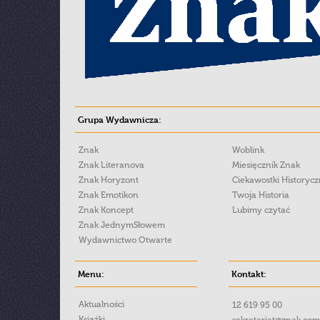
Grupa Wydawnicza:
Znak
Woblink
Znak Literanova
Miesięcznik Znak
Znak Horyzont
Ciekawostki Historyc
Znak Emotikon
Twoja Historia
Znak Koncept
Lubimy czytać
Znak JednymSłowem
Wydawnictwo Otwarte
Menu:
Kontakt:
Aktualności
12 619 95 00
Książki