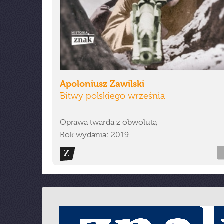
Apoloniusz Zawilski
Bitwy polskiego września
Oprawa twarda z obwolutą
Rok wydania: 2019