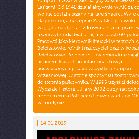
kampanii do 20 września, gdy został ciężko 
Laskami. Od 1941 działał aktywnie w AK, za c
wojnie został skazany na karę śmierci. Wyrok
złagodzono, a następnie Zawilskiego uwolni
względu na zły stan zdrowia. Jeszcze przed 
ukończył studia teatralne, a w latach 60. polo
Pracował jako kierownik literacki w teatrach w
Bełchatowie, rolnik i nauczyciel oraz w kopal
Bełchatowie. Po przejściu na emeryturę zajął 
pisaniem książek popularnonaukowych
poświęconych przede wszystkim kampanii
wrześniowej. W stanie spoczynku został aw
do stopnia pułkownika. W 1995 uzyskał dokto
Wydziale Historii UJ, a w 2002 otrzymał dokt
honoris causa Polskiego Uniwersytetu na Ob
w Londynie.
14.01.2019