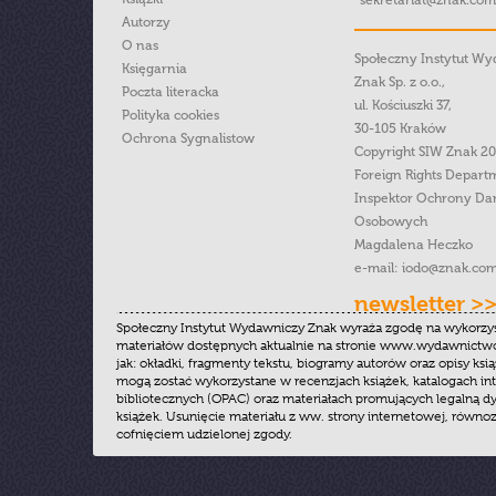
sekretariat@znak.com
Autorzy
O nas
Społeczny Instytut W
Księgarnia
Znak Sp. z o.o.,
Poczta literacka
ul. Kościuszki 37,
Polityka cookies
30-105 Kraków
Ochrona Sygnalistow
Copyright SIW Znak 2
Foreign Rights Depart
Inspektor Ochrony Da
Osobowych
Magdalena Heczko
e-mail:
iodo@znak.com
newsletter >
Społeczny Instytut Wydawniczy Znak wyraża zgodę na wykorzy
materiałów dostępnych aktualnie na stronie www.wydawnictwoz
jak: okładki, fragmenty tekstu, biogramy autorów oraz opisy ksią
mogą zostać wykorzystane w recenzjach książek, katalogach i
bibliotecznych (OPAC) oraz materiałach promujących legalną dy
książek. Usunięcie materiału z ww. strony internetowej, równoz
cofnięciem udzielonej zgody.