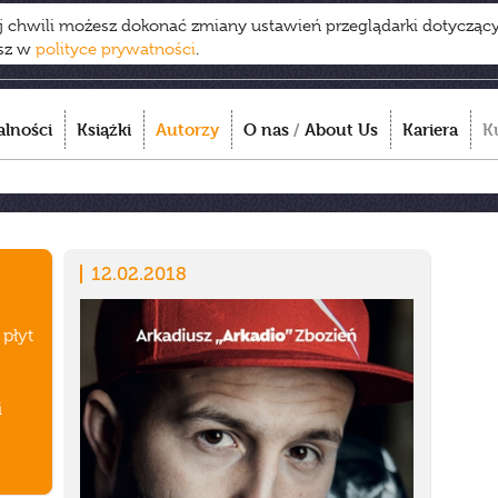
ej chwili możesz dokonać zmiany ustawień przeglądarki dotycząc
esz w
polityce prywatności
.
alności
Książki
Autorzy
O nas
/
About Us
Kariera
K
12.02.2018
 płyt
i