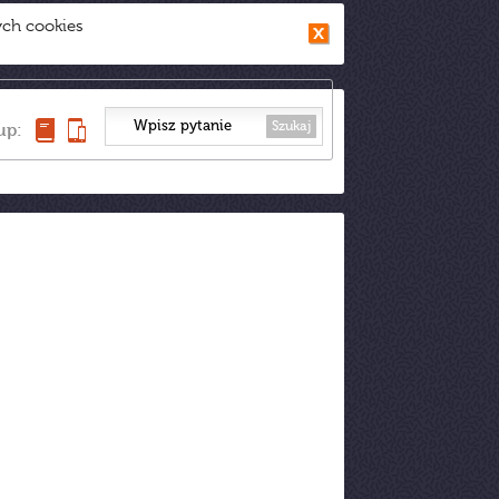
ych cookies
Szukaj
up: