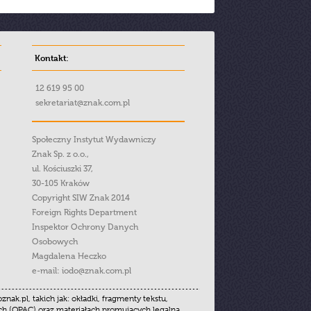
Kontakt:
12 619 95 00
sekretariat@znak.com.pl
Społeczny Instytut Wydawniczy
Znak Sp. z o.o.,
ul. Kościuszki 37,
30-105 Kraków
Copyright SIW Znak 2014
Foreign Rights Department
Inspektor Ochrony Danych
Osobowych
Magdalena Heczko
e-mail:
iodo@znak.com.pl
.pl, takich jak: okładki, fragmenty tekstu,
ych (OPAC) oraz materiałach promujących legalną