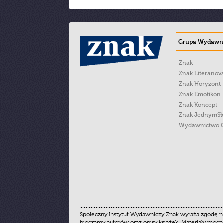
Grupa Wydawni
Znak
Znak Literanov
Znak Horyzont
Znak Emotikon
Znak Koncept
Znak JednymS
Wydawnictwo 
Społeczny Instytut Wydawniczy Znak wyraża zgodę na
biogramy autorów oraz opisy książek. Materiały mogą