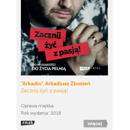
"Arkadio" Arkadiusz Zbozień
Zacznij żyć z pasją!
Oprawa miękka
Rok wydania: 2018
więcej