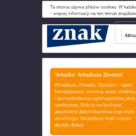
Ta strona używa plików cookies. W każd
- więcej informacji na ten temat znajdzi
Aktu
"Arkadio" Arkadiusz Zbozień
Arkadiusz „Arkadio" Zbozień - raper,
freestylowiec, mówca, autor siedmiu
i pomysłodawca ogólnopolskiej akcji
społecznej „Rób to co kochasz",
absolwent dziennikarstwa oraz etyki 
coachingu. Szczęśliwy mąż i ojciec
dwójki dzieci.