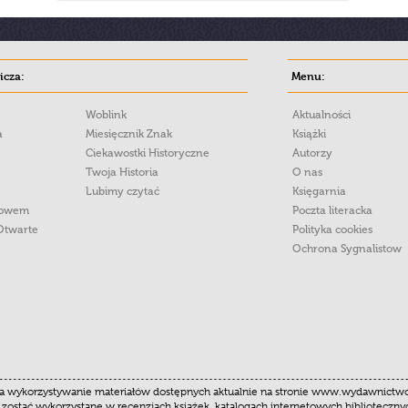
cza:
Menu:
Woblink
Aktualności
a
Miesięcznik Znak
Książki
Ciekawostki Historyczne
Autorzy
Twoja Historia
O nas
Lubimy czytać
Księgarnia
łowem
Poczta literacka
Otwarte
Polityka cookies
Ochrona Sygnalistow
 wykorzystywanie materiałów dostępnych aktualnie na stronie www.wydawnictwoznak
 zostać wykorzystane w recenzjach książek, katalogach internetowych biblioteczn