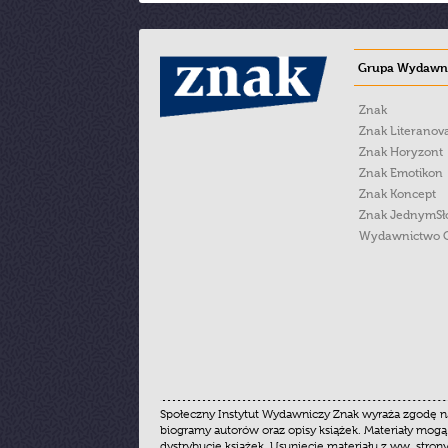
Grupa Wydawni
Znak
Znak Literanov
Znak Horyzont
Znak Emotikon
Znak Koncept
Znak JednymS
Wydawnictwo 
Społeczny Instytut Wydawniczy Znak wyraża zgodę na
biogramy autorów oraz opisy książek. Materiały mogą
dystrybucję książek. Usunięcie materiału z ww. stron