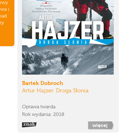
dowy
twa i
oad
rzy
Bartek Dobroch
Artur Hajzer. Droga Słonia
Oprawa twarda
Rok wydania: 2018
więcej