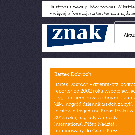
Ta strona używa plików cookies. W każd
- więcej informacji na ten temat znajdzi
Aktu
Bartek Dobroch
Bartek Dobroch - dziennikarz, podróż
reporter od 2002 roku współpracują
„Tygodnikiem Powszechnym". Laure
kilku nagród dziennikarskich za cykl
tekstów o tragedii na Broad Peaku w
2013 roku, nagrody Amnesty
International „Pióro Nadziei",
nominowany do Grand Press.