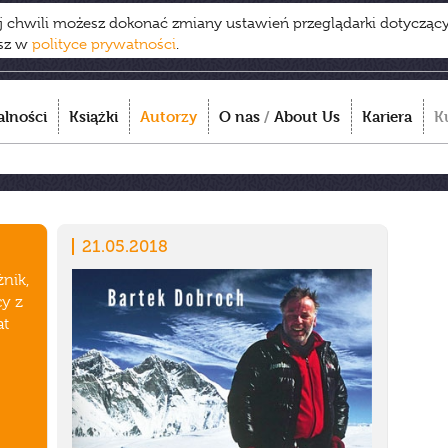
ej chwili możesz dokonać zmiany ustawień przeglądarki dotycząc
esz w
polityce prywatności
.
alności
Książki
Autorzy
O nas
/
About Us
Kariera
K
21.05.2018
nik,
cy z
at