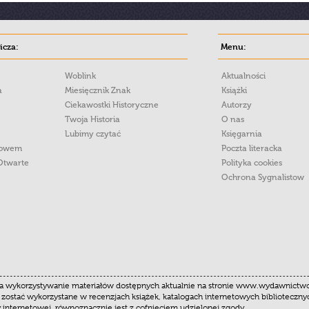
cza:
Menu:
Woblink
Aktualności
a
Miesięcznik Znak
Książki
Ciekawostki Historyczne
Autorzy
Twoja Historia
O nas
Lubimy czytać
Księgarnia
łowem
Poczta literacka
Otwarte
Polityka cookies
Ochrona Sygnalistow
 wykorzystywanie materiałów dostępnych aktualnie na stronie www.wydawnictwoznak
 zostać wykorzystane w recenzjach książek, katalogach internetowych biblioteczn
y internetowej, równoznacznie jest z cofnięciem udzielonej zgody.