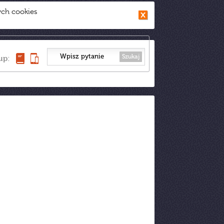
ych cookies
Szukaj
up: