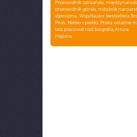
Przewodnik tatrzański, międzynaro
przewodnik górski, miłośnik narciars
alpinizmu. Współautor bestsellera Br
Peak. Niebo i piekło. Przez ostatnie t
lata pracował nad biografią Artura
Hajzera.