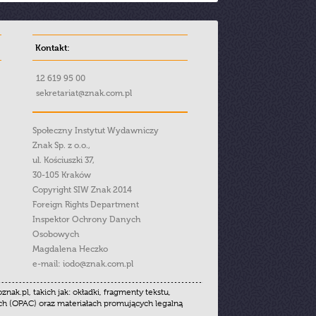
Kontakt:
12 619 95 00
sekretariat@znak.com.pl
Społeczny Instytut Wydawniczy
Znak Sp. z o.o.,
ul. Kościuszki 37,
30-105 Kraków
Copyright SIW Znak 2014
Foreign Rights Department
Inspektor Ochrony Danych
Osobowych
Magdalena Heczko
e-mail:
iodo@znak.com.pl
.pl, takich jak: okładki, fragmenty tekstu,
ych (OPAC) oraz materiałach promujących legalną