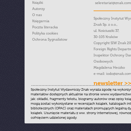
Książki
sekretariat@znak.com
Autorzy
O nas
Społeczny Instytut W
Księgarnia
Znak Sp. z o.o.,
Poczta literacka
ul. Kościuszki 37,
Polityka cookies
30-105 Kraków
Ochrona Sygnalistow
Copyright SIW Znak 2
Foreign Rights Depart
Inspektor Ochrony Da
Osobowych
Magdalena Heczko
e-mail:
iodo@znak.com
newsletter >
Społeczny Instytut Wydawniczy Znak wyraża zgodę na wykorzy
materiałów dostępnych aktualnie na stronie www.wydawnictwoz
jak: okładki, fragmenty tekstu, biogramy autorów oraz opisy ksią
mogą zostać wykorzystane w recenzjach książek, katalogach i
bibliotecznych (OPAC) oraz materiałach promujących legalną dy
książek. Usunięcie materiału z ww. strony internetowej, równoz
cofnięciem udzielonej zgody.