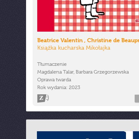
Beatrice Valentin , Christine de Beaup
Książka kucharska Mikołajka
Tłumaczenie
Magdalena Talar, Barbara Grzegorzewska
Oprawa twarda
Rok wydania: 2023