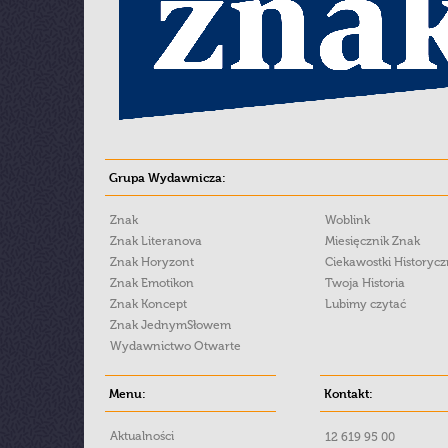
Grupa Wydawnicza:
Znak
Woblink
Znak Literanova
Miesięcznik Znak
Znak Horyzont
Ciekawostki Historyc
Znak Emotikon
Twoja Historia
Znak Koncept
Lubimy czytać
Znak JednymSłowem
Wydawnictwo Otwarte
Menu:
Kontakt:
Aktualności
12 619 95 00