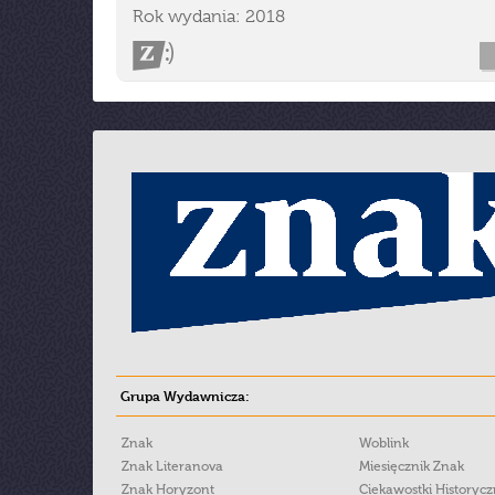
Rok wydania: 2018
Grupa Wydawnicza:
Znak
Woblink
Znak Literanova
Miesięcznik Znak
Znak Horyzont
Ciekawostki Historyc