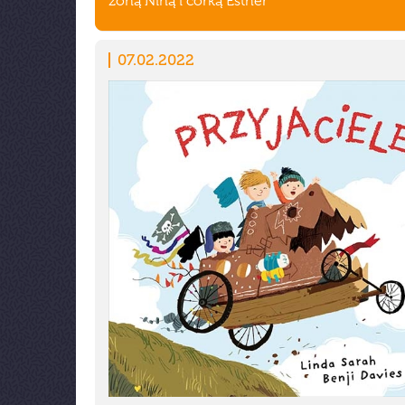
żoną Niną i córką Esther
07.02.2022