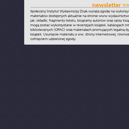
newsletter >
Społeczny Instytut Wydawniczy Znak wyraża zgodę na wykorzy
materiałów dostępnych aktualnie na stronie www.wydawnictwoz
jak: okładki, fragmenty tekstu, biogramy autorów oraz opisy ksią
mogą zostać wykorzystane w recenzjach książek, katalogach i
bibliotecznych (OPAC) oraz materiałach promujących legalną dy
książek. Usunięcie materiału z ww. strony internetowej, równoz
cofnięciem udzielonej zgody.