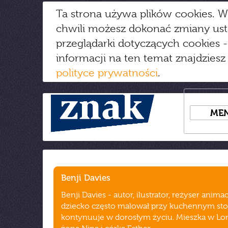
Ta strona używa plików cookies. W
chwili możesz dokonać zmiany us
przeglądarki dotyczących cookies
-
informacji na ten temat znajdziesz
polityce prywatności
.
ME
Benji Davies
Benji Davies - autor, ilustrator, reżyser animac
dziecko często malował przy kuchennym stol
kontynuuje w dorosłym życiu. Mieszka w Lo