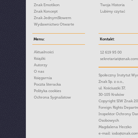
Znak Emotikon
Twoja Historia
Znak Koncept
Lubimy czytać
Znak JednymSłowem
Wydawnictwo Otwarte
Menu:
Kontakt:
Aktualności
12 619 95 00
Książki
sekretariat@znak.com
Autorzy
O nas
Społeczny Instytut W
Księgarnia
Znak Sp. z o.o.,
Poczta literacka
ul. Kościuszki 37,
Polityka cookies
30-105 Kraków
Ochrona Sygnalistow
Copyright SIW Znak 2
Foreign Rights Depart
Inspektor Ochrony Da
Osobowych
Magdalena Heczko
e-mail:
iodo@znak.com