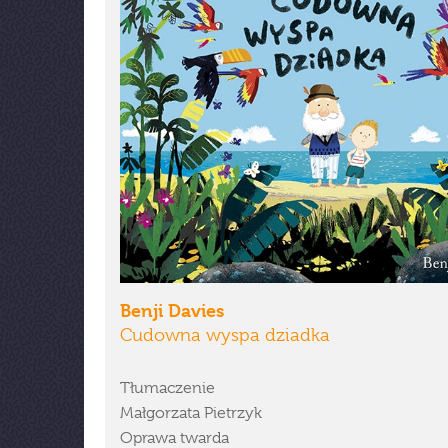
Benji Davies
Cudowna wyspa dziadka
Tłumaczenie
Małgorzata Pietrzyk
Oprawa twarda